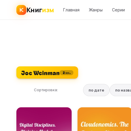
Книг
изм
Главная
Жанры
Серии
Joe Weinman
2 кн.
Сортировка:
по дате
по наз