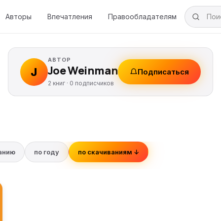
Авторы
Впечатления
Правообладателям
АВТОР
Joe Weinman
J
Подписаться
2 книг ·
0
подписчиков
ванию
по году
по скачиваниям ↓