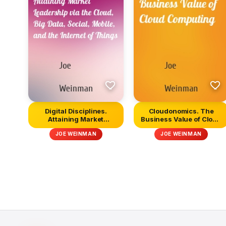
Digital Disciplines.
Cloudonomics. The
Attaining Market
Business Value of Cloud
Leadership v...
Computin...
JOE WEINMAN
JOE WEINMAN