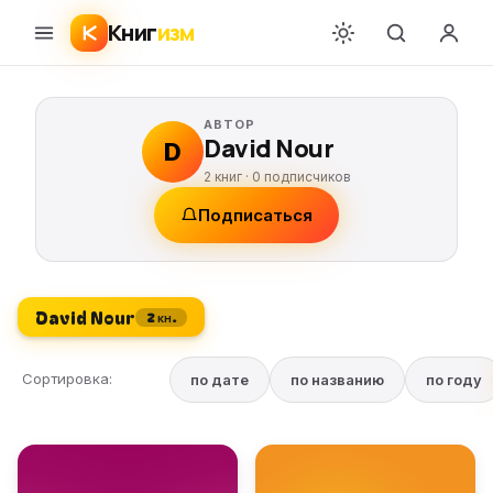
Книг
изм
АВТОР
David Nour
D
2 книг ·
0
подписчиков
Подписаться
David Nour
2 кн.
Сортировка:
по дате
по названию
по году