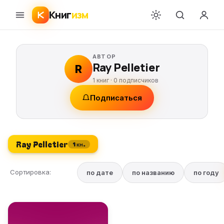
Книг
изм
АВТОР
Ray Pelletier
R
1 книг ·
0
подписчиков
Подписаться
Ray Pelletier
1 кн.
Сортировка:
по дате
по названию
по году