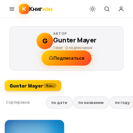
Книг
изм
АВТОР
Gunter Mayer
G
1 книг ·
0
подписчиков
Подписаться
Gunter Mayer
1 кн.
Сортировка:
по дате
по названию
по году