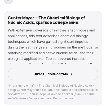
Gunter Mayer — The Chemical Biology of
Nucleic Acids, краткое содержание
With extensive coverage of synthesis techniques and
applications, this text describes chemical biology
techniques which have gained significant impetus
during the last five years. It focuses on the methods for
obtaining modified and native nucleic acids, and their
biological applications. Topics covered include:
chemical synthesis of modified RNA expansion of the
genetic alphabet in nucleic acids by creating new base
Читать полностью →
pairs chemical biology of DNA replication: probing DNA
polymerase selectivity mechanisms with modified
Читать книгу онлайн «The Chemical Biology of Nucleic Acids» —
nucleotides nucleic-acid-templated chemistry
автор Gunter Mayer или скачать бесплатно и без регистрации в
chemical biology of peptide nucleic acids (PNA) the
формате fb2. Полные версии книг, без сокращений, на сайте
interactions of small molecules with DNA and RNA the
— библиотека бесплатных книг Knigism.online.
architectural modules of folded RNAs genesis and