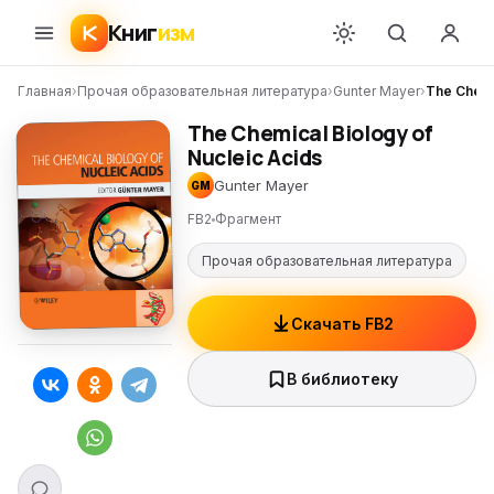
Книг
изм
Главная
›
Прочая образовательная литература
›
Gunter Mayer
›
The Chemic
The Chemical Biology of
Nucleic Acids
Gunter Mayer
GM
FB2
Фрагмент
Прочая образовательная литература
Скачать FB2
В библиотеку