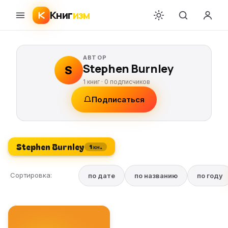
Книг
изм
АВТОР
Stephen Burnley
S
1 книг ·
0
подписчиков
Подписаться
Stephen Burnley
1 кн.
Сортировка:
по дате
по названию
по году