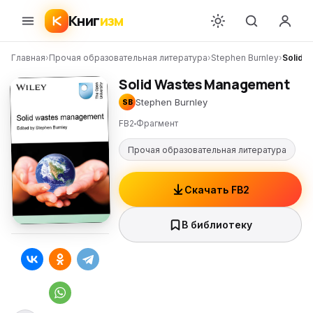
Книг
изм
Главная
›
Прочая образовательная литература
›
Stephen Burnley
›
Solid 
Solid Wastes Management
Stephen Burnley
SB
FB2
Фрагмент
Прочая образовательная литература
Скачать FB2
В библиотеку