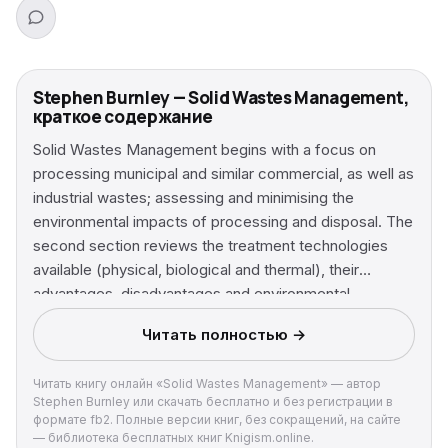
Stephen Burnley — Solid Wastes Management,
краткое содержание
Solid Wastes Management begins with a focus on
processing municipal and similar commercial, as well as
industrial wastes; assessing and minimising the
environmental impacts of processing and disposal. The
second section reviews the treatment technologies
available (physical, biological and thermal), their
advantages, disadvantages and environmental
performance. The third section considers the
Читать полностью →
environmental and health impacts of the technologies
and reviews the use of models to predict landfill
Читать книгу онлайн «Solid Wastes Management» — автор
leachate, gas formation and pollution dispersion. The
Stephen Burnley или скачать бесплатно и без регистрации в
fourth section is on the human health impact of waste
формате fb2. Полные версии книг, без сокращений, на сайте
management and draws on the previous sections,
— библиотека бесплатных книг Knigism.online.