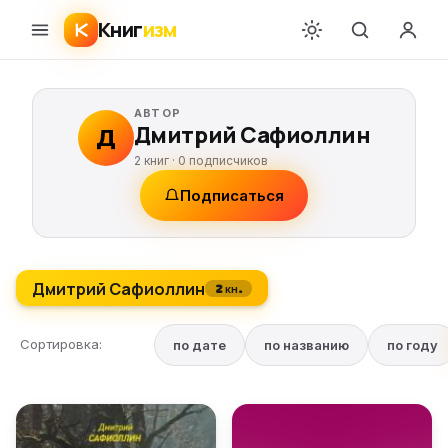
Книг
изм
АВТОР
Дмитрий Сафиоллин
Д
2 книг ·
0
подписчиков
Подписаться
Дмитрий Сафиоллин
2 кн.
Сортировка:
по дате
по названию
по году