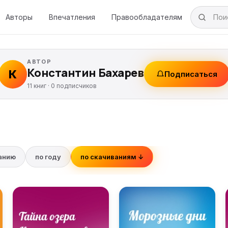
Авторы
Впечатления
Правообладателям
АВТОР
Константин Бахарев
К
Подписаться
11 книг ·
0
подписчиков
ванию
по году
по скачиваниям ↓