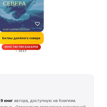
Битвы далёкого севера
КОНСТАНТИН БАХАРЕВ
2017
з
9 книг
автора, доступную на Книгизм.
ктивы» . Совокупная статистика скачиваний