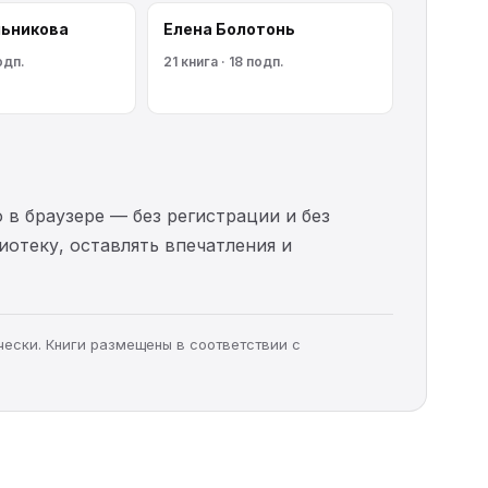
льникoва
Елена Болотонь
одп.
21 книга · 18 подп.
 в браузере — без регистрации и без
иотеку, оставлять впечатления и
чески. Книги размещены в соответствии с