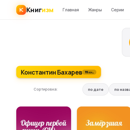
Книг
изм
Главная
Жанры
Серии
Константин Бахарев
11 кн.
Сортировка:
по дате
по наз