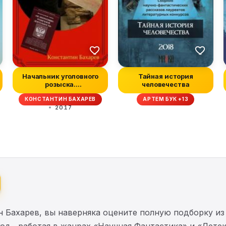
Начальник уголовного
Тайная история
розыска.
человечества
Непридуманное
КОНСТАНТИН БАХАРЕВ
АРТЕМ БУК +13
2017
н Бахарев, вы наверняка оцените полную подборку и
год , работая в жанрах «Научная Фантастика» и «Дете