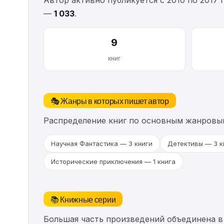
—
1 033
.
9
книг
🎭 Жанры в которых пишет автор
Распределение книг по основным жанровы
Научная Фантастика — 3 книги
Детективы — 3 к
Исторические приключения — 1 книга
📚 Книжные серии
Большая часть произведений объединена в