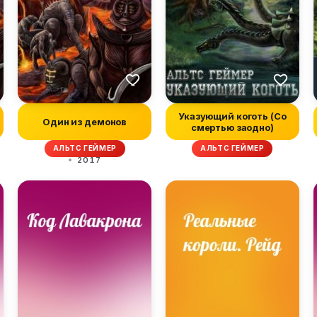
Указующий коготь (Со
Один из демонов
смертью заодно)
АЛЬТС ГЕЙМЕР
АЛЬТС ГЕЙМЕР
2017