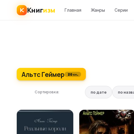
Книг
изм
Главная
Жанры
Серии
Альтс Геймер
20 кн.
Сортировка:
по дате
по наз