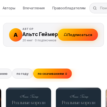
Авторы
Впечатления
Правообладателям
АВТОР
Альтс Геймер
А
Подписаться
20 книг ·
0
подписчиков
ванию
по году
по скачиваниям ↓