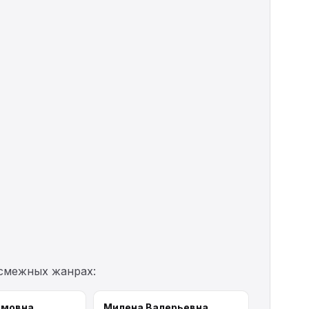
 смежных жанрах:
имовна
Милена Валерьевна