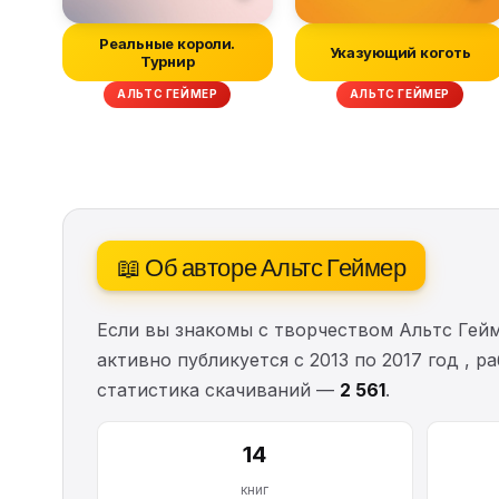
Реальные короли.
Указующий коготь
Турнир
АЛЬТС ГЕЙМЕР
АЛЬТС ГЕЙМЕР
📖 Об авторе Альтс Геймер
Если вы знакомы с творчеством Альтс Гей
активно публикуется с 2013 по 2017 год , 
статистика скачиваний —
2 561
.
14
книг