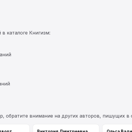
 в каталоге Книгизм:
ваний
аний
ер, обратите внимание на других авторов, пишущих в
дворт
Виктория Дмитриевна
Ольга Вад