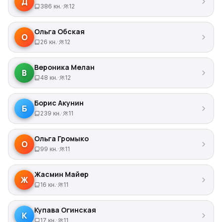
Д
386 кн.
·
12
Ольга Обская
О
26 кн.
·
12
Вероника Мелан
В
48 кн.
·
12
Борис Акунин
Б
239 кн.
·
11
Ольга Громыко
О
99 кн.
·
11
Жасмин Майер
Ж
16 кн.
·
11
Купава Огинская
К
17 кн.
·
11