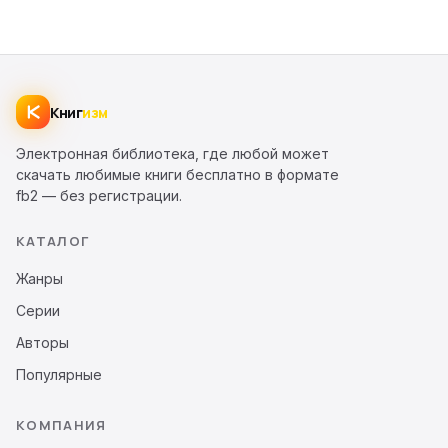
которая собрала 87 подписчиков на новые
релизы за пару лет существования сайта. Между
этими двумя точками умещается почти весь
спектр доступной русскоязычной
художественной и нехудожественной
Книг
изм
литературы.
Электронная библиотека, где любой может
Страница каталога авторов нужна для двух
скачать любимые книги бесплатно в формате
больших задач. Первая, выйти на конкретного
fb2 — без регистрации.
писателя, чтобы посмотреть все его книги в
КАТАЛОГ
одном месте, а не выискивать их по частям
через поиск. Вторая, открыть для себя новые
Жанры
имена в любимом жанре. Когда вы
Серии
пролистываете рейтинг, мозг цепляется за
знакомые фамилии, рядом с ними оказываются
Авторы
менее известные авторы того же направления, и
Популярные
так появляется новый список «надо почитать».
Каталог писателей работает как карта: видно,
КОМПАНИЯ
кто пишет много и регулярно, у кого есть