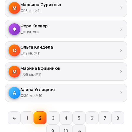
Марьяна Сурикова
М
16 кн.
·
11
Фора Клевер
Ф
6 кн.
·
11
Ольга Кандела
О
12 кн.
·
11
Марина Ефиминюк
М
58 кн.
·
11
Алина Углицкая
А
39 кн.
·
10
←
1
2
3
4
5
6
7
8
9
10
→