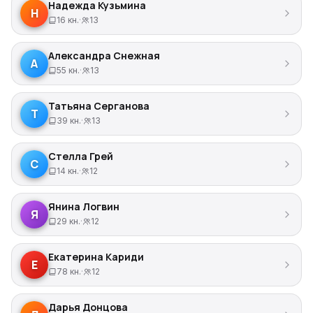
Надежда Кузьмина
Н
16 кн.
·
13
Александра Снежная
А
55 кн.
·
13
Татьяна Серганова
Т
39 кн.
·
13
Стелла Грей
С
14 кн.
·
12
Янина Логвин
Я
29 кн.
·
12
Екатерина Кариди
Е
78 кн.
·
12
Дарья Донцова