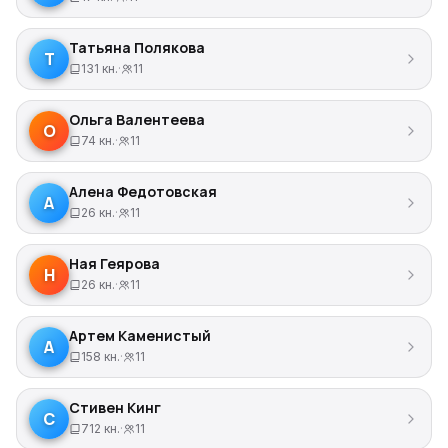
Татьяна Полякова
Т
131 кн.
·
11
Ольга Валентеева
О
74 кн.
·
11
Алена Федотовская
А
26 кн.
·
11
Ная Геярова
Н
26 кн.
·
11
Артем Каменистый
А
158 кн.
·
11
Стивен Кинг
С
712 кн.
·
11