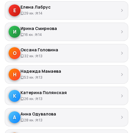
Елена Лабрус
Е
29 кн.
·
14
Ирина Смирнова
И
16 кн.
·
14
Оксана Головина
О
32 кн.
·
13
Надежда Мамаева
Н
53 кн.
·
13
Катерина Полянская
К
26 кн.
·
13
Анна Одувалова
А
28 кн.
·
13