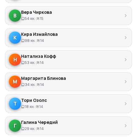
Вера Чиркова
В
54 кн.
·
15
Кира Измайлова
К
98 кн.
·
14
Натализа Кофф
Н
53 кн.
·
14
Маргарита Блинова
М
34 кн.
·
14
Тори Озолс
Т
18 кн.
·
14
Галина Чередий
Г
29 кн.
·
14