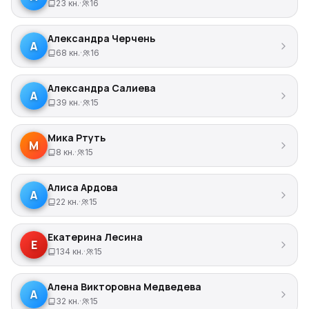
23 кн.
·
16
Александра Черчень
А
68 кн.
·
16
Александра Салиева
А
39 кн.
·
15
Мика Ртуть
М
8 кн.
·
15
Алиса Ардова
А
22 кн.
·
15
Екатерина Лесина
Е
134 кн.
·
15
Алена Викторовна Медведева
А
32 кн.
·
15