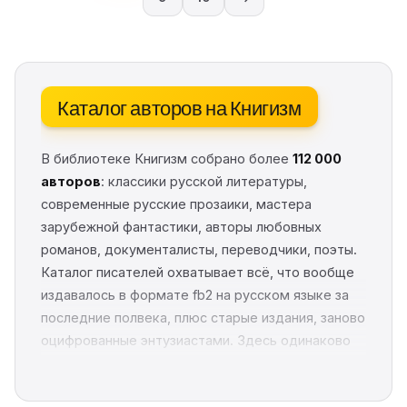
Каталог авторов на Книгизм
В библиотеке Книгизм собрано более
112 000
авторов
: классики русской литературы,
современные русские прозаики, мастера
зарубежной фантастики, авторы любовных
романов, документалисты, переводчики, поэты.
Каталог писателей охватывает всё, что вообще
издавалось в формате fb2 на русском языке за
последние полвека, плюс старые издания, заново
оцифрованные энтузиастами. Здесь одинаково
легко найти и Льва Толстого с его «Войной и
миром», и сетевую звезду
Елену Звёздную
,