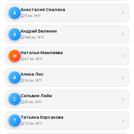
Анастасия Сиалана
А
11 кн.
·
11
Андрей Белянин
А
168 кн.
·
11
Наталья Мамлеева
Н
47 кн.
·
11
Алина Лис
А
24 кн.
·
11
Сильвия Лайм
С
25 кн.
·
11
Татьяна Корсакова
Т
72 кн.
·
11