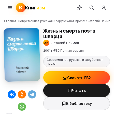
Книг
изм
Главная
›
Современная русская и зарубежная проза
›
Анатолий Найман
›
Жизнь и смерть поэта
Шварца
Анатолий Найман
АН
2001 г.
FB2
Полная версия
Современная русская и зарубежная
проза
Скачать FB2
Читать
В библиотеку