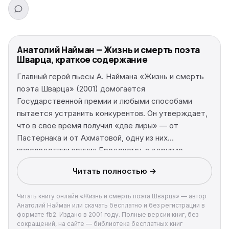
Анатолий Найман — Жизнь и смерть поэта
Шварца, краткое содержание
Главный герой пьесы А. Наймана «Жизнь и смерть
поэта Шварца» (2001) домогается
Государственной премии и любыми способами
пытается устранить конкурентов. Он утверждает,
что в свое время получил «две лиры» — от
Пастернака и от Ахматовой, одну из них
впоследствии вручил Бродскому, а «другую
оставил себе». Многие ценители литературы
Читать полностью →
полагают, что прототипом главного героя является
поэт Евгений Рейн.
Читать книгу онлайн «Жизнь и смерть поэта Шварца» — автор
Анатолий Найман или скачать бесплатно и без регистрации в
формате fb2. Издано в 2001 году. Полные версии книг, без
сокращений, на сайте — библиотека бесплатных книг