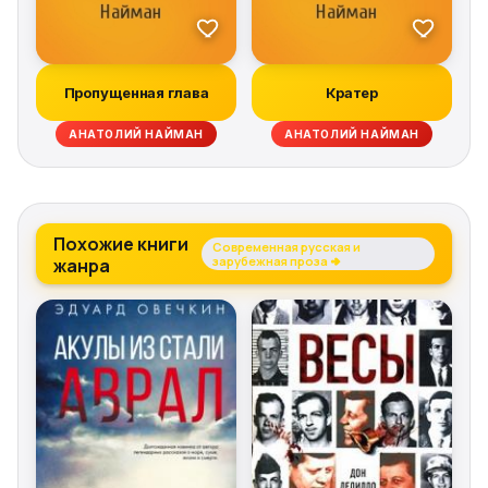
Пропущенная глава
Кратер
АНАТОЛИЙ НАЙМАН
АНАТОЛИЙ НАЙМАН
Похожие книги
Современная русская и
жанра
зарубежная проза →