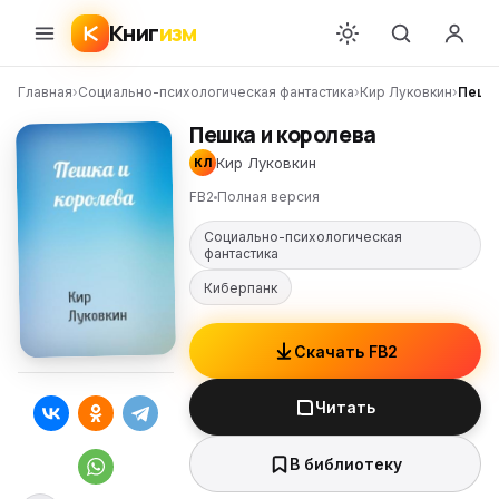
Книг
изм
Главная
›
Социально-психологическая фантастика
›
Кир Луковкин
›
Пешка
Пешка и королева
Кир Луковкин
КЛ
FB2
Полная версия
Социально-психологическая
фантастика
Киберпанк
Скачать FB2
Читать
В библиотеку