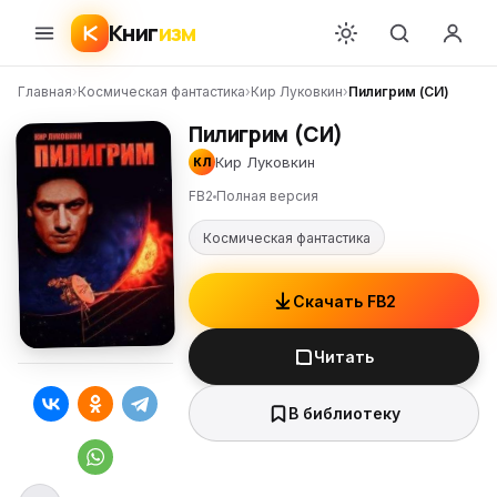
Книг
изм
Главная
›
Космическая фантастика
›
Кир Луковкин
›
Пилигрим (СИ)
Пилигрим (СИ)
Кир Луковкин
КЛ
FB2
Полная версия
Космическая фантастика
Скачать FB2
Читать
В библиотеку