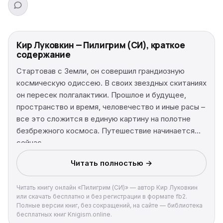
Кир Луковкин — Пилигрим (СИ), краткое
содержание
Стартовав с Земли, он совершил грандиозную
космическую одиссею. В своих звездных скитаниях
он пересек полгалактики. Прошлое и будущее,
пространство и время, человечество и иные расы –
все это сложится в единую картину на полотне
безбрежного космоса. Путешествие начинается
сейчас.
Читать полностью →
Читать книгу онлайн «Пилигрим (СИ)» — автор Кир Луковкин
или скачать бесплатно и без регистрации в формате fb2.
Полные версии книг, без сокращений, на сайте — библиотека
бесплатных книг Knigism.online.