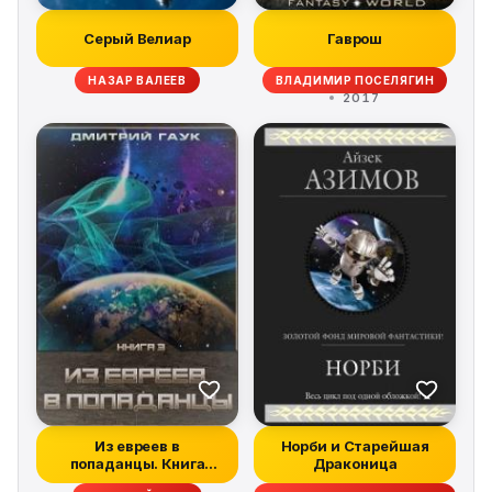
Серый Велиар
Гаврош
НАЗАР ВАЛЕЕВ
ВЛАДИМИР ПОСЕЛЯГИН
2017
Из евреев в
Норби и Старейшая
попаданцы. Книга
Драконица
третья