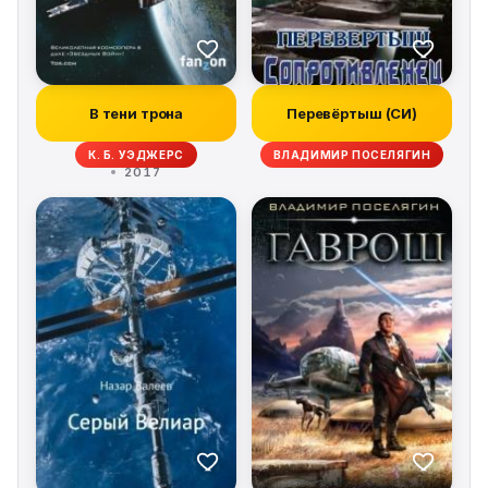
В тени трона
Перевёртыш (СИ)
К. Б. УЭДЖЕРС
ВЛАДИМИР ПОСЕЛЯГИН
2017