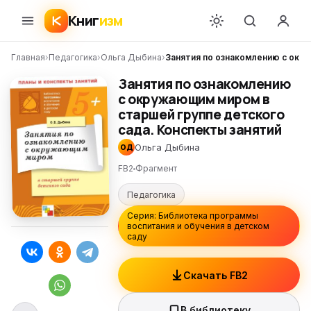
Книг
изм
Главная
›
Педагогика
›
Ольга Дыбина
›
Занятия по ознакомлению с окр
Занятия по ознакомлению
с окружающим миром в
старшей группе детского
сада. Конспекты занятий
Ольга Дыбина
ОД
FB2
Фрагмент
Педагогика
Серия: Библиотека программы
воспитания и обучения в детском
саду
Скачать FB2
В библиотеку