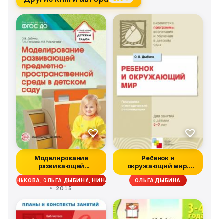
Моделирование
Ребенок и
развивающей
окружающий мир.
предметно-
Программа и
А ПЕНЬКОВА, ОЛЬГА ДЫБИНА, НИНА РАХМАНОВА
ОЛЬГА ДЫБИНА
пространственн...
методические...
2015