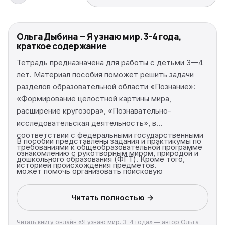
Ольга Дыбина — Я узнаю мир. 3-4 года,
краткое содержание
Тетрадь предназначена для работы с детьми 3—4
лет. Материал пособия поможет решить задачи
разделов образовательной области «Познание»:
«Формирование целостной картины мира,
расширение кругозора», «Познавательно-
исследовательская деятельность», в
соответствии с федеральными государственными
В пособии представлены задания и практикумы по
требованиями к общеобразовательной программе
ознакомлению с рукотворным миром, природой и
дошкольного образования (ФГТ). Кроме того,
историей происхождения предметов.
может помочь организовать поисковую
деятельность детей по авторской программе О.В.
Дыбиной «Ребенок в мире поиска» в детском саду,
Читать полностью →
дома, в группах развития.
Читать книгу онлайн «Я узнаю мир. 3-4 года» — автор Ольга