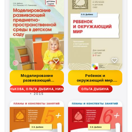
Моделирование
Ребенок и
развивающей
окружающий мир.
предметно-
Программа и
А ПЕНЬКОВА, ОЛЬГА ДЫБИНА, НИНА РАХМАНОВА
ОЛЬГА ДЫБИНА
пространственн...
методические...
2015