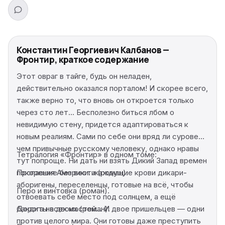
Константин Георгиевич Калбанов —
Фронтир, краткое содержание
Этот овраг в тайге, будь он неладен,
действительно оказался порталом! И скорее всего,
также верно то, что вновь он откроется только
через сто лет… Бесполезно биться лбом о
невидимую стену, придется адаптироваться к
новым реалиям. Сами по себе они вряд ли суровее,
чем привычные русскому человеку, однако нравы
Тетралогия «Фронтир» в одном томе:
тут попроще. Ни дать ни взять Дикий Запад времен
покорения Америки: жаждущие крови дикари-
Пропавшие без вести (роман).
аборигены, переселенцы, готовые на всё, чтобы
Перо и винтовка (роман).
отвоевать себе место под солнцем, а ещё
бандиты всех мастей… И двое пришельцев — одни
Дорога на двоих (роман).
против целого мира. Они готовы даже преступить