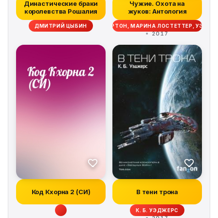
Династические браки
Чужие. Охота на
королевства Рошалия
жуков: Антология
ИМ ЛЕББОН, СКОТТ СИГЛЕР, ДЭЙВ ВОЛВЕРТОН, МАРИНА ЛОСТЕТТЕР, УЭСТ
ДМИТРИЙ ЦЫБИН
2017
Код Кхорна 2 (СИ)
В тени трона
К. Б. УЭДЖЕРС