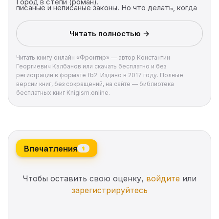
Город в степи (роман).
писаные и неписаные законы. Но что делать, когда
наступает момент решающего выбора?
Покориться невзгодам и смотреть, как рушится их
Читать полностью →
дом? Или взять в руки оружие и отстоять свое
право на лучшую долю?
Читать книгу онлайн «Фронтир» — автор Константин
Георгиевич Калбанов или скачать бесплатно и без
регистрации в формате fb2. Издано в 2017 году. Полные
версии книг, без сокращений, на сайте — библиотека
бесплатных книг Knigism.online.
Впечатления
1
Чтобы оставить свою оценку,
войдите
или
зарегистрируйтесь