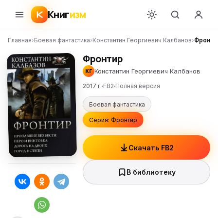
Книг
изм
Главная
›
Боевая фантастика
›
Константин Георгиевич Калбанов
›
Фронти
Фронтир
Константин Георгиевич Калбанов
КГ
2017 г.
FB2
Полная версия
Боевая фантастика
Серия: Фронтир
Скачать FB2
В библиотеку