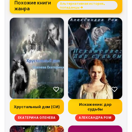
Похожие книги
Альтернативная история,
жанра
попаданцы →
Искажение: дар
Хрустальный дом (СИ)
судьбы
ЕКАТЕРИНА ОЛЕНЕВА
АЛЕКСАНДРА РОМ