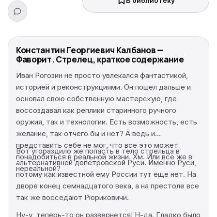
В библиотеку
Константин Георгиевич Калбанов —
Фаворит. Стрелец, краткое содержание
Иван Рогозин не просто увлекался фантастикой,
историей и реконструкциями. Он пошел дальше и
основал свою собственную мастерскую, где
воссоздавал как реплики старинного ручного
оружия, так и технологии. Есть возможность, есть
желание, так отчего бы и нет? А ведь и
представить себе не мог, что все это может
Вот угораздило же попасть в тело стрельца в
понадобиться в реальной жизни. Хм. Или все же в
альтернативной допетровской Руси. Именно Руси,
нереальной?
потому как известной ему России тут еще нет. На
дворе конец семнадцатого века, а на престоле все
так же восседают Рюриковичи.
Ну-у, теперь-то он развернется! Н-да. Гладко было