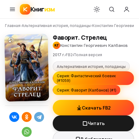
Книг
изм
Главная
›
Альтернативная история, попаданцы
›
Константин Георгиевич 
Фаворит. Стрелец
Константин Георгиевич Калбанов
КГ
2017 г.
FB2
Полная версия
Альтернативная история, попаданцы
Серия: Фантастический боевик
(#1059)
Серия: Фаворит (Калбанов) (#1)
Скачать FB2
Читать