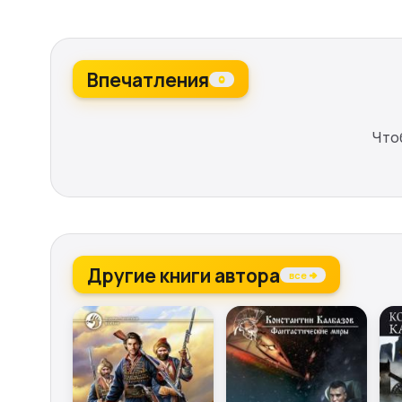
Впечатления
0
Что
Другие книги автора
все →