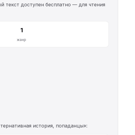
й текст доступен бесплатно — для чтения
1
жанр
ьтернативная история, попаданцы»: