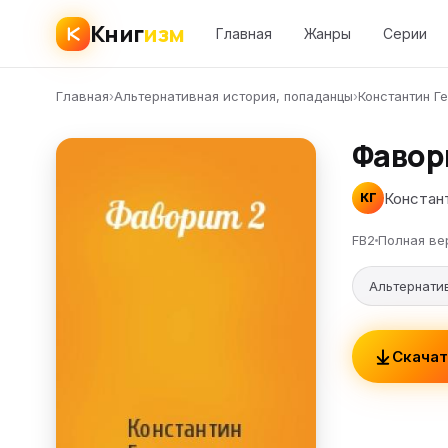
Книг
изм
Главная
Жанры
Серии
Главная
›
Альтернативная история, попаданцы
›
Константин Г
Фавор
Констан
КГ
FB2
Полная ве
Альтернати
Скачат