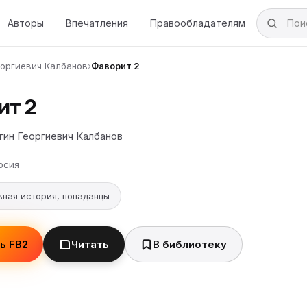
Авторы
Впечатления
Правообладателям
еоргиевич Калбанов
›
Фаворит 2
ит 2
тин Георгиевич Калбанов
рсия
вная история, попаданцы
ь FB2
Читать
В библиотеку