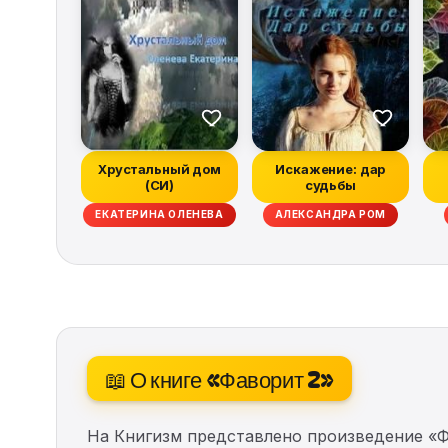
Хрустальный дом
Искажение: дар
(СИ)
судьбы
ЕКАТЕРИНА ОЛЕНЕВА
АЛЕКСАНДРА РОМ
📖 О книге «Фаворит 2»
На Книгизм представлено произведение «Ф