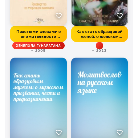
Простыми словами о
Как стать образцовой
внимательности
женой: о женском
(руководство по...
счастье и пр...
ХЕНЕПОЛА ГУНАРАТАНА
2005
2013