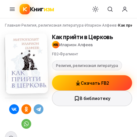
Книг
изм
Главная
›
Религия, религиозная литература
›
Иларион Алфеев
›
Как прий
Как прийти в Церковь
Иларион Алфеев
ИА
FB2
Фрагмент
Религия, религиозная литература
Скачать FB2
В библиотеку