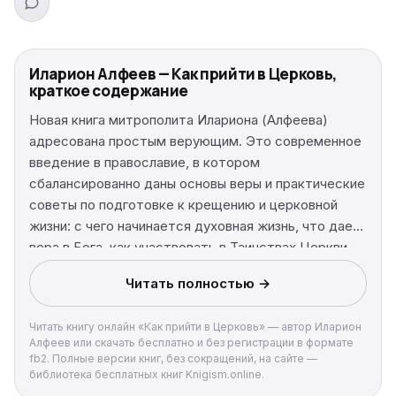
Иларион Алфеев — Как прийти в Церковь,
краткое содержание
Новая книга митрополита Илариона (Алфеева)
адресована простым верующим. Это современное
введение в православие, в котором
сбалансированно даны основы веры и практические
советы по подготовке к крещению и церковной
жизни: с чего начинается духовная жизнь, что дает
вера в Бога, как участвовать в Таинствах Церкви.
Читать полностью →
Читать книгу онлайн «Как прийти в Церковь» — автор Иларион
Алфеев или скачать бесплатно и без регистрации в формате
fb2. Полные версии книг, без сокращений, на сайте —
библиотека бесплатных книг Knigism.online.