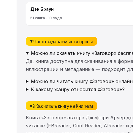
Дэн Браун
51 книга · 10 подп.
❓ Часто задаваемые вопросы
Можно ли скачать книгу «Заговор» беспл
Да, книга доступна для скачивания в форма
иллюстрации и метаданные — подходит для 
Можно ли читать книгу «Заговор» онлайн
К какому жанру относится «Заговор»?
📲 Как читать книгу на Книгизм
Книга «Заговор» автора Джеффри Арчер до
читалке (FBReader, Cool Reader, AlReader и