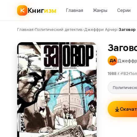
Книг
изм
Главная
Жанры
Серии
Главная
›
Политический детектив
›
Джеффри Арчер
›
Заговор
Загов
Джеффр
ДА
1988 г.
FB2
Пол
Политическ
Скачат