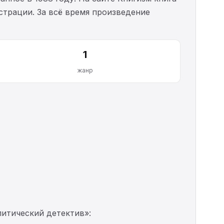
истрации. За всё время произведение
1
жанр
литический детектив»: