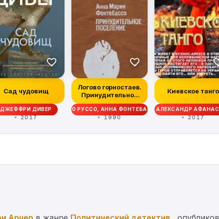
Логово горностаев.
Сад чудовищ
Киевское танго
Принудительное
поселение
ДЖЕФФРИ ДИВЕР
ЭНЦО РУССО, АННА ФОНТЕБАССО
АЛЕКСАНДР АФАНАС
2017
1990
2017
и Арчер
в жанре
Политический детектив
, опубликов