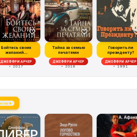
Бойтесь своих
Тайна за семью
Говорить ли
желаний…
печатями
президенту?
ДЖЕФФРИ АРЧЕР
ДЖЕФФРИ АРЧЕР
ДЖЕФФРИ АРЧЕР
2017
2016
1991
ктив →