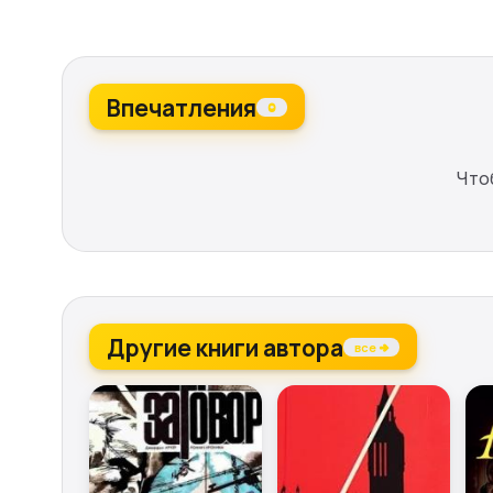
Впечатления
0
Что
Другие книги автора
все →