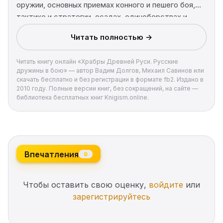
оружии, основных приемах конного и пешего боя,
тактике и стратегии, осадах, единоборствах и
массовой сече, кодексе чести и законах боевого
Читать полностью →
братства. Русские дружины в походе и в бою!
Читать книгу онлайн «Храбры Древней Руси. Русские
дружины в бою» — автор Вадим Долгов, Михаил Савинов или
скачать бесплатно и без регистрации в формате fb2. Издано в
2010 году. Полные версии книг, без сокращений, на сайте —
библиотека бесплатных книг Knigism.online.
Впечатления
0
Чтобы оставить свою оценку,
войдите
или
зарегистрируйтесь