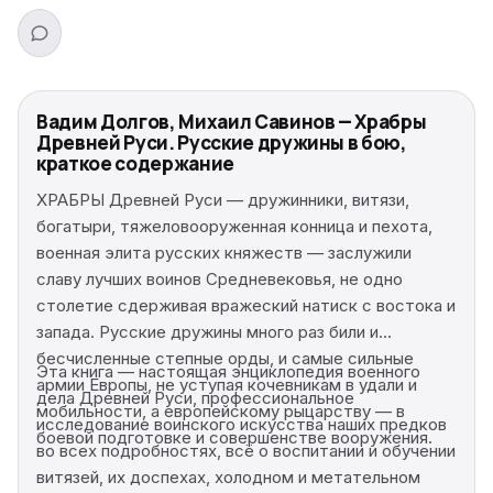
Вадим Долгов, Михаил Савинов — Храбры
Древней Руси. Русские дружины в бою,
краткое содержание
ХРАБРЫ Древней Руси — дружинники, витязи,
богатыри, тяжеловооруженная конница и пехота,
военная элита русских княжеств — заслужили
славу лучших воинов Средневековья, не одно
столетие сдерживая вражеский натиск с востока и
запада. Русские дружины много раз били и
бесчисленные степные орды, и самые сильные
Эта книга — настоящая энциклопедия военного
армии Европы, не уступая кочевникам в удали и
дела Древней Руси, профессиональное
мобильности, а европейскому рыцарству — в
исследование воинского искусства наших предков
боевой подготовке и совершенстве вооружения.
во всех подробностях, всё о воспитании и обучении
витязей, их доспехах, холодном и метательном