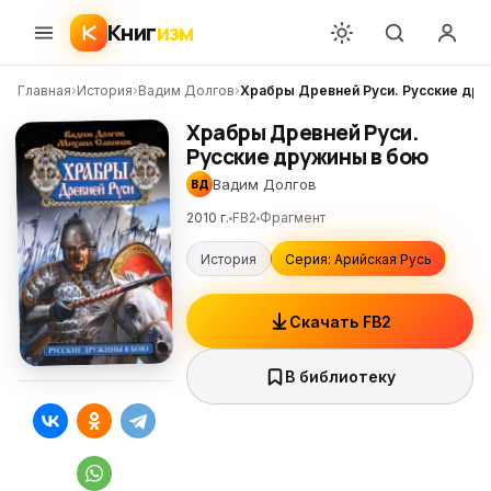
Книг
изм
Главная
›
История
›
Вадим Долгов
›
Храбры Древней Руси. Русские дру
Храбры Древней Руси.
Русские дружины в бою
Вадим Долгов
ВД
2010 г.
FB2
Фрагмент
История
Серия: Арийская Русь
Скачать FB2
В библиотеку