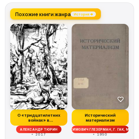
Похожие книги жанра
История →
О «тридцатилетних
Исторический
войнах» в
материализм
историческом
ВИЧ КОНСТАНТИНОВ, ГРИГОРИЙ ЕРУХИМОВИЧ ГЛЕЗЕРМАН, Г. ГАК, МИХА
АЛЕКСАНДР ТЮРИН
ландшафте
2017
1950