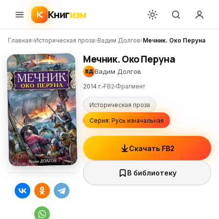
Книг
изм
Главная
›
Историческая проза
›
Вадим Долгов
›
Мечник. Око Перуна
Мечник. Око Перуна
Вадим Долгов
ВД
2014 г.
FB2
Фрагмент
Историческая проза
Серия: Русь изначальная
Скачать FB2
В библиотеку