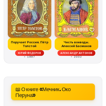
Поручает Россия. Пётр
Честь воеводы.
Толстой
Алексей Басманов
ЮРИЙ ФЕДОРОВ
АЛЕКСАНДР АНТОНОВ
1997
2002
📖 О книге «Мечник. Око
Перуна»