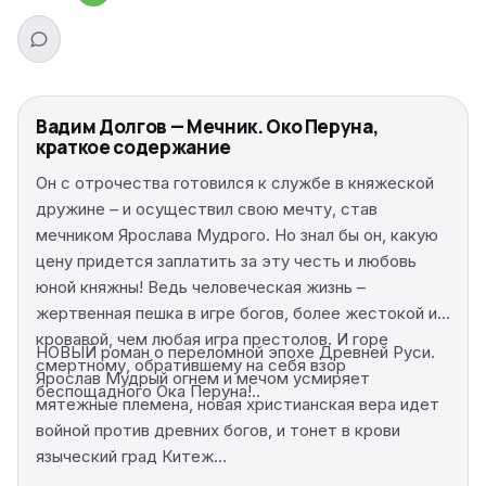
Вадим Долгов — Мечник. Око Перуна,
краткое содержание
Он с отрочества готовился к службе в княжеской
дружине – и осуществил свою мечту, став
мечником Ярослава Мудрого. Но знал бы он, какую
цену придется заплатить за эту честь и любовь
юной княжны! Ведь человеческая жизнь –
жертвенная пешка в игре богов, более жестокой и
кровавой, чем любая игра престолов. И горе
НОВЫЙ роман о переломной эпохе Древней Руси.
смертному, обратившему на себя взор
Ярослав Мудрый огнем и мечом усмиряет
беспощадного Ока Перуна!..
мятежные племена, новая христианская вера идет
войной против древних богов, и тонет в крови
языческий град Китеж…