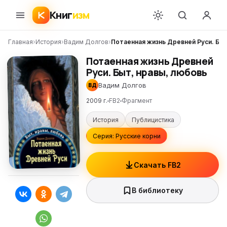
Книг
изм
Главная
›
История
›
Вадим Долгов
›
Потаенная жизнь Древней Руси. Быт
Потаенная жизнь Древней
Руси. Быт, нравы, любовь
Вадим Долгов
ВД
2009 г.
FB2
Фрагмент
История
Публицистика
Серия: Русские корни
Скачать FB2
В библиотеку