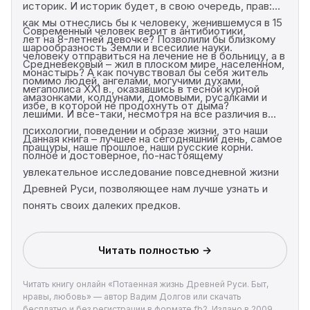
историк. И историк будет, в свою очередь, прав:
как мы отнеслись бы к человеку, женившемуся в 15
Современный человек верит в антибиотики,
лет на 8-летней девочке? Позволили бы близкому
шарообразность Земли и всесилие науки.
человеку отправиться на лечение не в больницу, а в
Средневековый – жил в плоском мире, населенном,
монастырь? А как почувствовал бы себя житель
помимо людей, ангелами, могучими духами,
мегаполиса XXI в., оказавшись в тесной курной
амазонками, колдунами, домовыми, русалками и
избе, в которой не продохнуть от дыма?
лешими. И все-таки, несмотря на все различия в
психологии, поведении и образе жизни, это наши
Данная книга – лучшее на сегодняшний день, самое
пращуры, наше прошлое, наши русские корни.
полное и достоверное, по-настоящему
увлекательное исследование повседневной жизни
Древней Руси, позволяющее нам лучше узнать и
понять своих далеких предков.
Читать полностью →
Читать книгу онлайн «Потаенная жизнь Древней Руси. Быт,
нравы, любовь» — автор Вадим Долгов или скачать
бесплатно и без регистрации в формате fb2. Издано в 2009