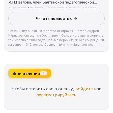
И.П.Павлова, член Балтийской педагогической
академии. Его книги, написанные легким языком,
увлекательные, полные юмора, самоиронии, с
Читать полностью →
исключительным содержанием, неизбежно
становятся бестселлерами. Все, что он пишет, не
Читать книгу онлайн «Средство от страха» — автор Андрей
только интересно, но главное – важно и практично.
Курпатов или скачать бесплатно и без регистрации в формате
fb2. Издано в 2003 году. Полные версии книг, без сокращений,
на сайте — библиотека бесплатных книг Knigism.online.
Впечатления
0
Чтобы оставить свою оценку,
войдите
или
зарегистрируйтесь