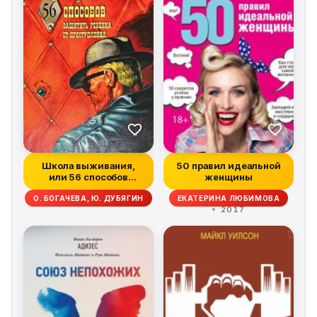
Школа выживания,
50 правил идеальной
или 56 способов
женщины
защиты вашего реб...
О. БОГАЧЕВА, Ю. ДУБЯГИН
ЕКАТЕРИНА ЛЮБИМОВА
2017