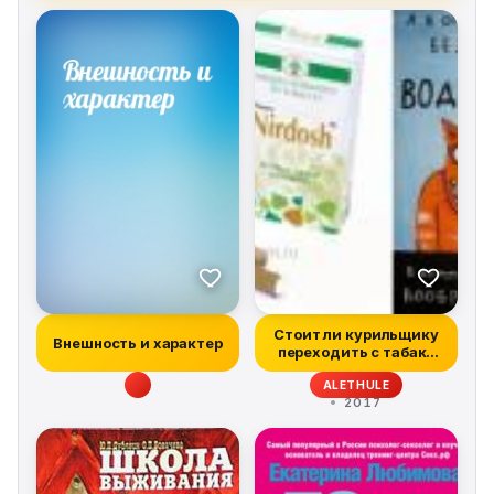
Стоит ли курильщику
Внешность и характер
переходить с табака
на электро...
ALETHULE
2017