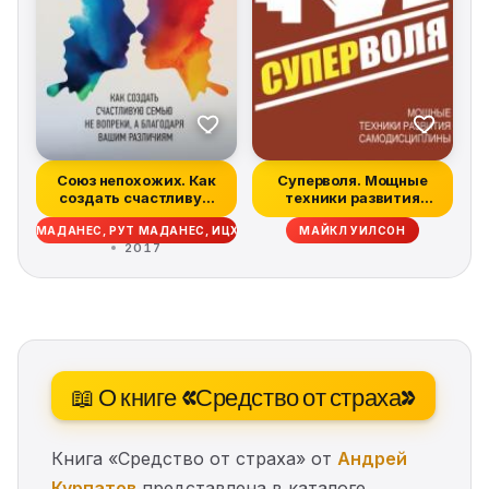
Союз непохожих. Как
Суперволя. Мощные
создать счастливую
техники развития
семью не во...
самодисциплины
КЕЛЬ МАДАНЕС, РУТ МАДАНЕС, ИЦХАК АДИЗЕС
МАЙКЛ УИЛСОН
2017
📖 О книге «Средство от страха»
Книга «Средство от страха» от
Андрей
Курпатов
представлена в каталоге