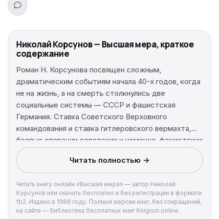
Николай Корсунов — Высшая мера, краткое
содержание
Роман Н. Корсунова посвящен сложным,
драматическим событиям начала 40-х годов, когда
не на жизнь, а на смерть столкнулись две
социальные системы — СССР и фашистская
Германия. Ставка Советского Верховного
командования и ставка гитлеровского вермахта,
боевые операции советских и немецко-фашистских
войск, приуральский поселок Излучный и немецкая
Читать полностью →
деревня Кляйнвальд — вот место действия главных
персонажей произведения. На изломе истории
Читать книгу онлайн «Высшая мера» — автор Николай
выявляется их нравственная, социальная,
Корсунов или скачать бесплатно и без регистрации в формате
общечеловеческая сущность.
fb2. Издано в 1988 году. Полные версии книг, без сокращений,
на сайте — библиотека бесплатных книг Knigism.online.