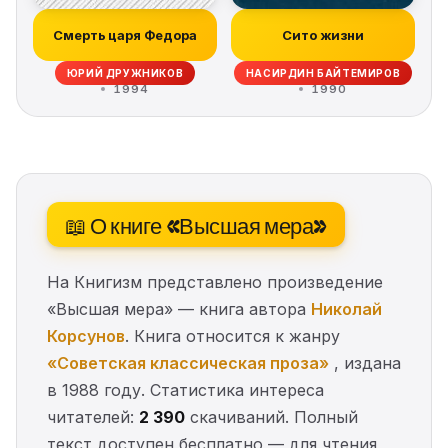
Смерть царя Федора
Сито жизни
ЮРИЙ ДРУЖНИКОВ
НАСИРДИН БАЙТЕМИРОВ
1994
1990
📖 О книге «Высшая мера»
На Книгизм представлено произведение
«Высшая мера» — книга автора
Николай
Корсунов
. Книга относится к жанру
«Советская классическая проза»
, издана
в 1988 году. Статистика интереса
читателей:
2 390
скачиваний. Полный
текст доступен бесплатно — для чтения