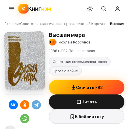
Книг
изм
Главная
›
Советская классическая проза
›
Николай Корсунов
›
Высшая м
Высшая мера
Николай Корсунов
НК
1988 г.
FB2
Полная версия
Советская классическая проза
Проза о войне
Скачать FB2
Читать
В библиотеку