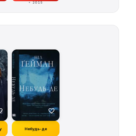
2015
у
Небудь-де