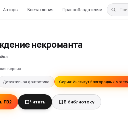
Авторы
Впечатления
Правообладателям
ждение некроманта
айка
ная версия
Детективная фантастика
Серия: Институт благородных магесс
ь FB2
Читать
В библиотеку