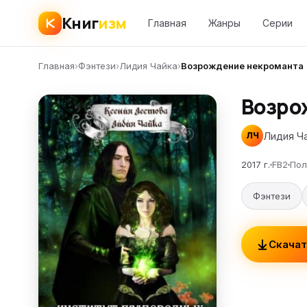
Книг
изм
Главная
Жанры
Серии
Главная
›
Фэнтези
›
Лидия Чайка
›
Возрождение некроманта
Возро
Лидия Ч
ЛЧ
2017 г.
FB2
Пол
Фэнтези
Скачат