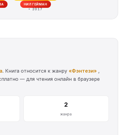
ВА
НИЛ ГЕЙМАН
2017
а
. Книга относится к жанру
«Фэнтези»
,
платно — для чтения онлайн в браузере
2
жанра