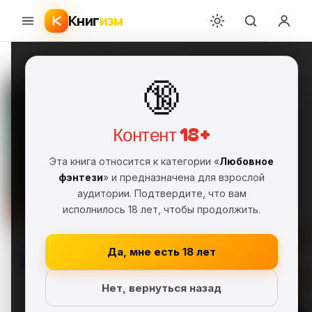
Книг
изм
Главная
›
Любовное фэнтези
›
Лидия Чайка
›
Возрождение некроманта 
🔞
Возрождение некроманта
[СИ]
Лидия Чайка
ЛЧ
Контент 18+
2017 г.
FB2
Полная версия
18+
Эта книга относится к категории «
Любовное
Любовное фэнтези
фэнтези
» и предназначена для взрослой
Самиздат, сетевая литература
аудитории. Подтвердите, что вам
исполнилось 18 лет, чтобы продолжить.
Детективная фантастика
Серия: Институт благородных магесс
(#5)
Да, мне есть 18 лет
Скачать FB2
Нет, вернуться назад