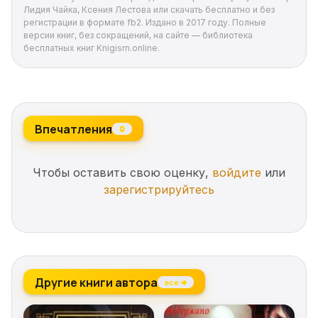
пробудила бывшего ректора Института
Лидия Чайка, Ксения Лестова или скачать бесплатно и без
благородных магов. И что мне теперь с этим со
регистрации в формате fb2. Издано в 2017 году. Полные
всем делать?
версии книг, без сокращений, на сайте — библиотека
бесплатных книг Knigism.online.
Впечатления
0
Чтобы оставить свою оценку,
войдите
или
зарегистрируйтесь
Другие книги автора
все →