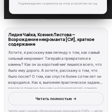
Читать
Подтверждение сохранится на этом устройстве на год.
В библиотеку
Лидия Чайка, Ксения Лестова —
Возрождение некроманта [СИ], краткое
содержание
Хотите, я расскажу вам легенду о том, как самый
сильный некромант Тэгерайса превратился в
камень? Как он за короткий миг лишился всего, что
было ему дорого. А хотите, расскажу о том, что
было после? О том, как спустя более сотни лет он
возродился. Как я, выполняя практическое задание,
влезла в темную пещеру и расколдовала самого
сильного некроманта нашего мира. И пускай
Читать полностью →
сначала я подумала, что просто нанюхалась каких-
то подземных паров…Факт остается фактом — я
Читать книгу онлайн «Возрождение некроманта [СИ]» — автор