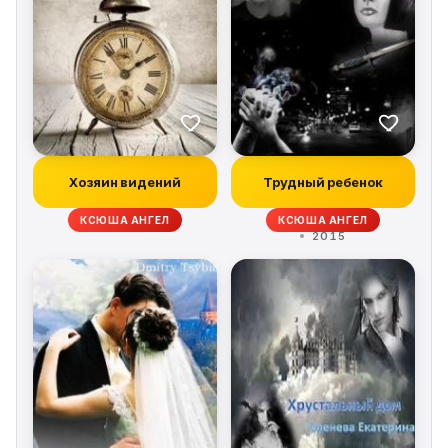
Хозяин видений
Трудный ребенок
КСЮША АНГЕЛ
КСЮША АНГЕЛ
2015