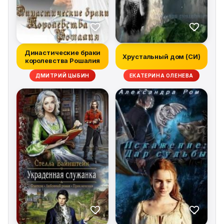
Династические браки
Хрустальный дом (СИ)
королевства Рошалия
ДМИТРИЙ ЦЫБИН
ЕКАТЕРИНА ОЛЕНЕВА