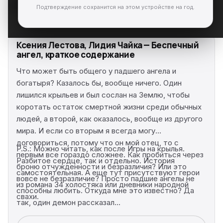
Подтверждение сохранится на этом устройстве на год.
Ксения Лестова, Лидия Чайка — Беспечный
ангел, краткое содержание
Что может быть общего у падшего ангела и
богатыря? Казалось бы, вообще ничего. Один
лишился крыльев и был сослан на Землю, чтобы
коротать остаток смертной жизни среди обычных
людей, а второй, как оказалось, вообще из другого
мира. И если со вторым я всегда могу
договориться, потому что он мой отец, то с
P.S.: Можно читать, как после Игры на крылья.
первым все гораздо сложнее. Как пробиться через
Разбитое сердце, так и отдельно. История
броню отчужденности и безразличия? Или это
самостоятельная. А еще тут присутствуют герои
вовсе не безразличие? Просто падшие ангелы не
из романа 34 холостяка или дневники народной
способны любить. Откуда мне это известно? Да
свахи.
так, один демон рассказал...