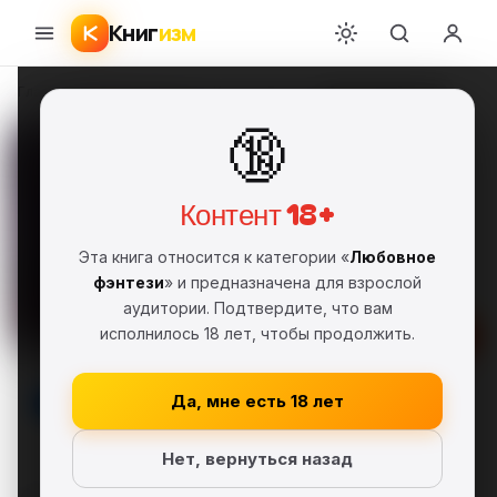
Книг
изм
Главная
›
Любовное фэнтези
›
Ксения Лестова
›
Беспечный ангел
🔞
Беспечный ангел
Ксения Лестова
КЛ
FB2
Полная версия
18+
Контент 18+
Любовное фэнтези
Эта книга относится к категории «
Любовное
Самиздат, сетевая литература
фэнтези
» и предназначена для взрослой
аудитории. Подтвердите, что вам
исполнилось 18 лет, чтобы продолжить.
Скачать FB2
В библиотеку
Да, мне есть 18 лет
Нет, вернуться назад