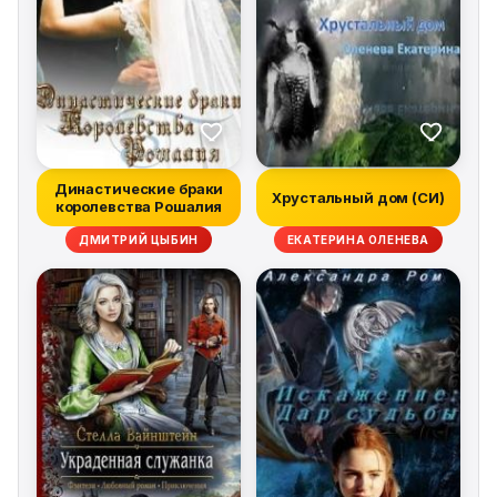
Династические браки
Хрустальный дом (СИ)
королевства Рошалия
ДМИТРИЙ ЦЫБИН
ЕКАТЕРИНА ОЛЕНЕВА