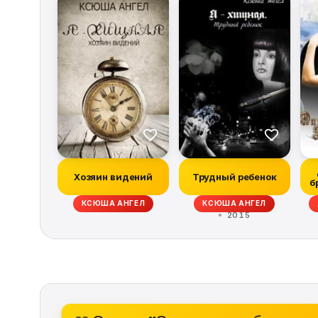
Хозяин видений
Трудный ребенок
б
КСЮША АНГЕЛ
КСЮША АНГЕЛ
2015