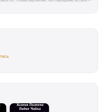
рмате fb2. Полные версии книг, без сокращений, на сайте —
тесь