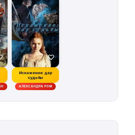
Искажение: дар
судьбы
ЙН
АЛЕКСАНДРА РОМ