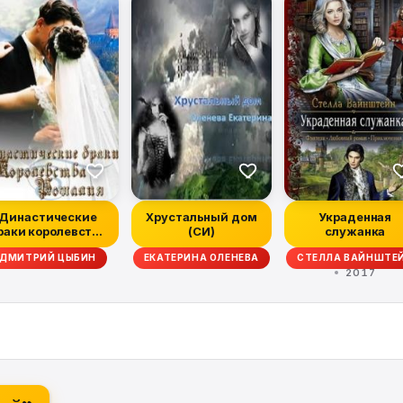
Династические
Хрустальный дом
Украденная
раки королевства
(СИ)
служанка
Рошалия
ДМИТРИЙ ЦЫБИН
ЕКАТЕРИНА ОЛЕНЕВА
СТЕЛЛА ВАЙНШТЕ
2017