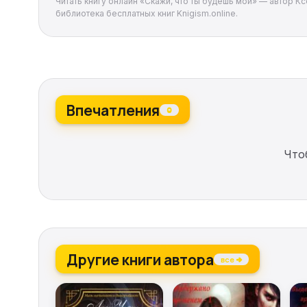
Читать книгу онлайн «Скажи, что ты будешь мой» — автор Кс
библиотека бесплатных книг Knigism.online.
Впечатления
0
Что
Другие книги автора
все →