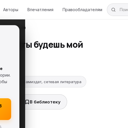
Авторы
Впечатления
Правообладателям
ы будешь мой
, что ты будешь мой
Лестова
е
рсия
18+
ории.
тобы
энтези
Самиздат, сетевая литература
ь FB2
В библиотеку
8
д.