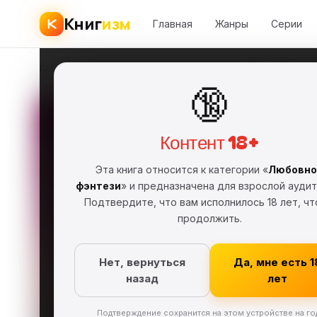
Книг
изм
Главная
Жанры
Серии
Главная
›
Любовное фэнтези
›
Ксения Лестова
›
Скажи, что т
🔞
Скажи
Контент 18+
Ксения 
КЛ
Эта книга относится к категории «
Любовно
FB2
Полная ве
фэнтези
» и предназначена для взрослой аудит
Подтвердите, что вам исполнилось 18 лет, ч
Любовное ф
продолжить.
Скачат
Нет, вернуться
Да, мне есть 1
назад
лет
Подтверждение сохранится на этом устройстве на го