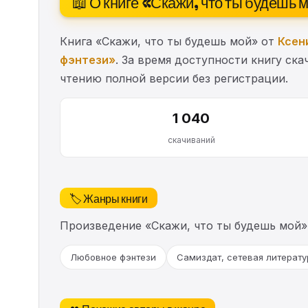
📖 О книге «Скажи, что ты будешь 
Книга «Скажи, что ты будешь мой» от
Ксен
фэнтези»
. За время доступности книгу ск
чтению полной версии без регистрации.
1 040
скачиваний
🏷️ Жанры книги
Произведение «Скажи, что ты будешь мой»
Любовное фэнтези
Самиздат, сетевая литерату