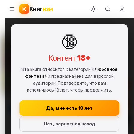
Книг
изм
Главная
›
Любовное фэнтези
›
Ксения Лестова
›
Новый состав
🔞
Новый состав
Ксения Лестова
КЛ
FB2
Полная версия
18+
Контент 18+
Любовное фэнтези
Эта книга относится к категории «
Любовное
Самиздат, сетевая литература
фэнтези
» и предназначена для взрослой
аудитории. Подтвердите, что вам
Серия: Тридцать четыре холостяка
(#2)
исполнилось 18 лет, чтобы продолжить.
Скачать FB2
Да, мне есть 18 лет
Читать
Нет, вернуться назад