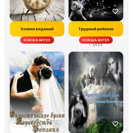
Хозяин видений
Трудный ребенок
КСЮША АНГЕЛ
КСЮША АНГЕЛ
2015