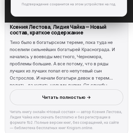
В библиотеку
Подтверждение сохранится на этом устройстве на год.
Ксения Лестова, Лидия Чайка — Новый
состав, краткое содержание
Тихо было в богатырском тереме, пока туда не
поселили сильнейших богатырей Краснограда. И
начались у воеводы местного, Черномора,
проблемы большие. А все потому, что в ряды
лучших из лучших попал его непутевый сын
Острослов. И начали богатыри девок в терем
водить, да кутить целыми днями. От службы
отлынивать. Продолжалось так до тех пор, пока
Читать полностью →
Тимофей, кот ученый, не перенес в Отражающий
мир девицу. Испугалась она, не захотела в чуждом
Читать книгу онлайн «Новый состав» — автор Ксения Лестова,
ей мире оставаться, да только увидела среди
Лидия Чайка или скачать бесплатно и без регистрации в
богатырей местных того, кто очень долгое время
формате fb2. Полные версии книг, без сокращений, на сайте
являлся ей во снах, да в отражениях мерещился.
— библиотека бесплатных книг Knigism.online.