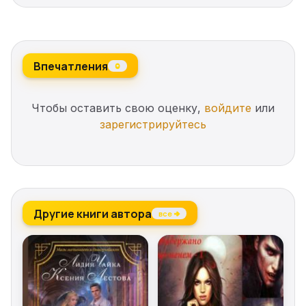
Признал ее и молодец, что гнал от себя образ
девушки, да только как его дальше-то гнать, если
вот она, рядом стоит…
Впечатления
0
Чтобы оставить свою оценку,
войдите
или
зарегистрируйтесь
Другие книги автора
все →