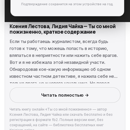
Подтверждение сохранится на этом устройстве на год.
Ксения Лестова, Лидия Чайка — Ты со мной
пожизненно, краткое содержание
Если ты работаешь журналистом, всегда будь
готов к тому, что можешь попасть в историю,
вляпаться в неприятности или нажить себе врагов.
Вот и я не избежала этой незавидной участи.
Обнародовав кое-какую информацию об одном
известном частном детективе, я нажила себе не
только врага, но и нового начальника. Но перед
этим Вильям Фораст подал на меня в суд. Итогом
Читать полностью →
судебного разбирательства и стало столь
несправедливое наказание. Мне нужно было
Читать книгу онлайн «Ты со мной пожизненно» — автор
отработать у него всего два месяца. И если бы его
Ксения Лестова, Лидия Чайка или скачать бесплатно и без
устроила моя работа, я бы стала свободной не
регистрации в формате fb2. Полные версии книг, без
только от решения суда, но и от общества
сокращений, на сайте — библиотека бесплатных книг