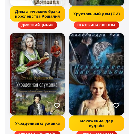
Династические браки
Хрустальный дом (СИ)
королевства Рошалия
ДМИТРИЙ ЦЫБИН
ЕКАТЕРИНА ОЛЕНЕВА
Искажение: дар
Украденная служанка
судьбы