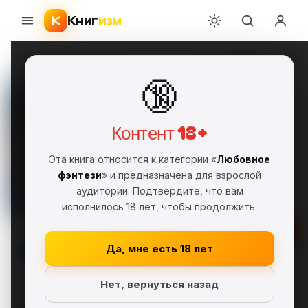
Книг
изм
Главная
›
Любовное фэнтези
›
Ксения Лестова
›
Ты со мной пожизненно
🔞
Ты со мной пожизненно
Ксения Лестова
КЛ
FB2
Полная версия
18+
Контент 18+
Любовное фэнтези
Эта книга относится к категории «
Любовное
Самиздат, сетевая литература
фэнтези
» и предназначена для взрослой
аудитории. Подтвердите, что вам
Серия: Хрустальный (#4)
исполнилось 18 лет, чтобы продолжить.
Скачать FB2
Да, мне есть 18 лет
В библиотеку
Нет, вернуться назад