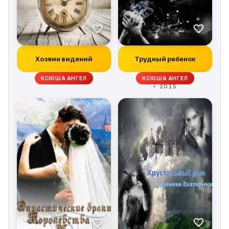
Хозяин видений
Трудный ребенок
КСЮША АНГЕЛ
КСЮША АНГЕЛ
2015