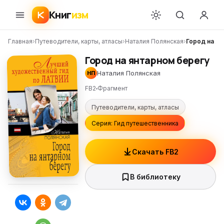
Книг
изм
Главная
›
Путеводители, карты, атласы
›
Наталия Полянская
›
Город на я
Город на янтарном берегу
Наталия Полянская
НП
FB2
Фрагмент
Путеводители, карты, атласы
Серия: Гид путешественника
Скачать FB2
В библиотеку