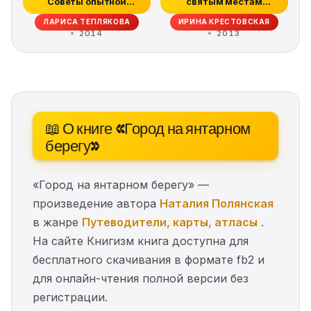
Советы опытной
святым местам
путешественни...
России
ЛАРИСА ТЕПЛЯКОВА
ИРИНА КРЕСТОВСКАЯ
2014
2013
📖 О книге «Город на янтарном
берегу»
«Город на янтарном берегу» —
произведение автора
Наталия Полянская
в жанре
Путеводители, карты, атласы
.
На сайте Книгизм книга доступна для
бесплатного скачивания в формате fb2 и
для онлайн-чтения полной версии без
регистрации.