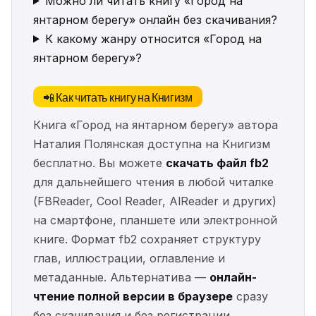
Можно ли читать книгу «Город на
янтарном берегу» онлайн без скачивания?
К какому жанру относится «Город на
янтарном берегу»?
📲 Как читать книгу на Книгизм
Книга «Город на янтарном берегу» автора
Наталия Полянская доступна на Книгизм
бесплатно. Вы можете
скачать файл fb2
для дальнейшего чтения в любой читалке
(FBReader, Cool Reader, AlReader и других)
на смартфоне, планшете или электронной
книге. Формат fb2 сохраняет структуру
глав, иллюстрации, оглавление и
метаданные. Альтернатива —
онлайн-
чтение полной версии в браузере
сразу
без скачивания и без регистрации.