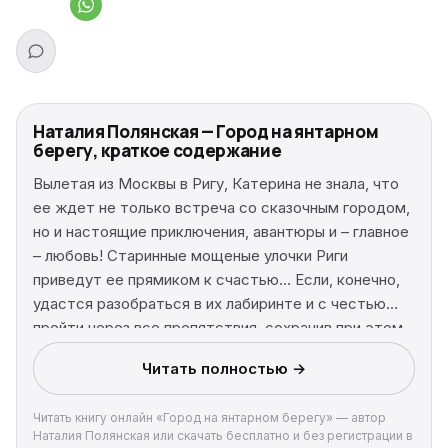
Наталия Полянская — Город на янтарном
берегу, краткое содержание
Вылетая из Москвы в Ригу, Катерина не знала, что
ее ждет не только встреча со сказочным городом,
но и настоящие приключения, авантюры и – главное
– любовь! Старинные мощеные улочки Риги
приведут ее прямиком к счастью… Если, конечно,
удастся разобраться в их лабиринте и с честью
пройти через все препятствия, сохранив при этом
твердость духа и веру.
Читать полностью →
Читать книгу онлайн «Город на янтарном берегу» — автор
Наталия Полянская или скачать бесплатно и без регистрации в