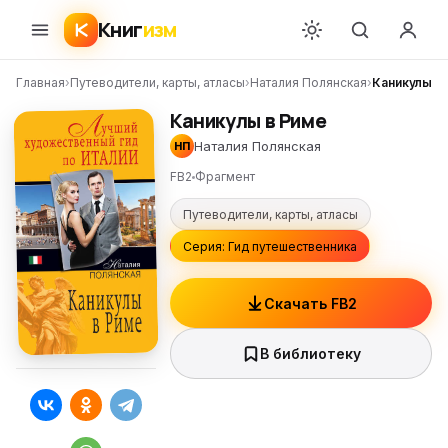
Книг
изм
Главная
›
Путеводители, карты, атласы
›
Наталия Полянская
›
Каникулы в
Каникулы в Риме
Наталия Полянская
НП
FB2
Фрагмент
Путеводители, карты, атласы
Серия: Гид путешественника
Скачать FB2
В библиотеку