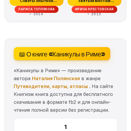
Советы опытной
святым местам
путешественни...
России
ЛАРИСА ТЕПЛЯКОВА
ИРИНА КРЕСТОВСКАЯ
2014
2013
📖 О книге «Каникулы в Риме»
«Каникулы в Риме» — произведение
автора
Наталия Полянская
в жанре
Путеводители, карты, атласы
. На сайте
Книгизм книга доступна для бесплатного
скачивания в формате fb2 и для онлайн-
чтения полной версии без регистрации.
1