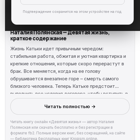
Подтверждение сохранится на этом устройстве на год.
Наталия Полянская — Девятая жизнь,
краткое содержание
Жизнь Катьки идет привычным чередом:
стабильная работа, обжитая и уютная квартирка и
крепкие отношения, которые скоро перерастут в
брак. Все меняется, когда на ее голову
обрушивается внезапное горе – смерть самого
близкого человека. Теперь Катьке предстоит
выполнить все условия договора, чтобы вступить в
права наследства, не потерять себя и понять: какая
Читать полностью →
же она на самом деле – жизнь…
Читать книгу онлайн «Девятая жизнь» — автор Наталия
Полянская или скачать бесплатно и без регистрации в
формате fb2. Полные версии книг, без сокращений, на сайте
— библиотека бесплатных книг Knigism.online.