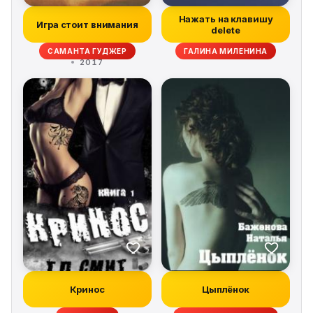
Нажать на клавишу
Игра стоит внимания
delete
САМАНТА ГУДЖЕР
ГАЛИНА МИЛЕНИНА
2017
Кринос
Цыплёнок