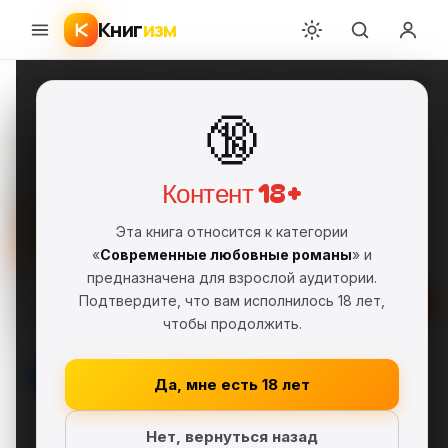
Книг
изм
Главная
›
Современные любовные романы
›
Наталия Полянская
›
Девята
🔞
Девятая жизнь
Наталия Полянская
НП
FB2
Фрагмент
18+
Контент 18+
Современные любовные романы
Эта книга относится к категории
Серия: История с кошкой
«
Современные любовные романы
» и
предназначена для взрослой аудитории.
Подтвердите, что вам исполнилось 18 лет,
Скачать FB2
чтобы продолжить.
В библиотеку
Да, мне есть 18 лет
Нет, вернуться назад