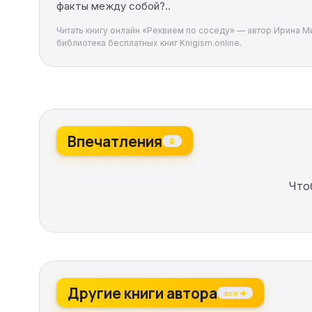
факты между собой?..
Читать книгу онлайн «Реквием по соседу» — автор Ирина Ми
библиотека бесплатных книг Knigism.online.
Впечатления
0
Что
Другие книги автора
все →