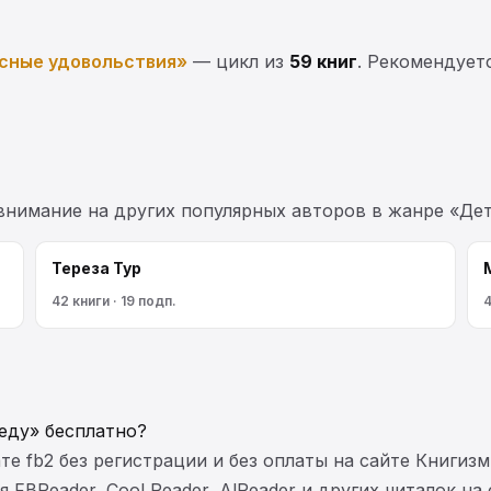
сные удовольствия»
— цикл из
59 книг
. Рекомендует
 внимание на других популярных авторов в жанре «Де
Тереза Тур
42 книги · 19 подп.
4
еду» бесплатно?
те fb2 без регистрации и без оплаты на сайте Книгизм
FBReader, Cool Reader, AlReader и других читалок на