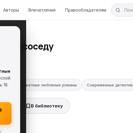
Авторы
Впечатления
Правообладателям
ем по соседу
омарова
тные
18+
ослой
ь 18
Остросюжетные любовные романы
Современные детекти
ь FB2
В библиотеку
8
д.