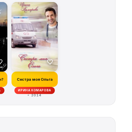
н?
Сестра моя Ольга
А
ИРИНА КОМАРОВА
2014