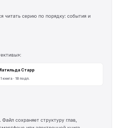
ся читать серию по порядку: события и
тективы»:
Матильда Старр
1 книга · 18 подп.
. Файл сохраняет структуру глав,
 смартфоне или электронной книге.