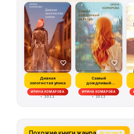
Дивная
Самый
золотистая улика
дождливый
октябрь
ИРИНА КОМАРОВА
ИРИНА КОМАРОВА
2011
2012
Похожие книги жанра
Детективы →