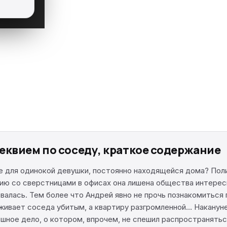
еквием по соседу, краткое содержание
 для одинокой девушки, постоянно находящейся дома? Пол
ению со сверстницами в офисах она лишена общества интере
алась. Тем более что Андрей явно не прочь познакомиться п
ивает соседа убитым, а квартиру разгромленной… Накануне 
шное дело, о котором, впрочем, не спешил распространяться