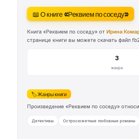
📖 О книге «Реквием по соседу»
Книга «Реквием по соседу» от
Ирина Кома
странице книги вы можете скачать файл fb
3
жанра
🏷️ Жанры книги
Произведение «Реквием по соседу» относи
Детективы
Остросюжетные любовные романы