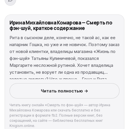
Ирина Михайловна Комарова — Смерть по
фэн-шуй, краткое содержание
Рита в сыскном деле, конечно, не такой ас, как ее
напарник Гошка, но уже и не новичок. Поэтому заказ
от новой клиентки, владелицы магазина «Жизнь по
фэн-шуй» Татьяны Кулиничевой, показался
Маргарите несложной рутиной. Хочет владелица
установить, не ворует ли одна из продавщиц
золотые амулеты? Что ж проще – Гоша и Рита
установили скрытую камеру. Но в салоне, похоже,
Читать полностью →
происходит нечто не объяснимое никакой
восточной философией, потому что всего через
Читать книгу онлайн «Смерть по фэн-шуй» — автор Ирина
пару дней в торговом зале обнаружился труп, а
Михайловна Комарова или скачать бесплатно и без
камера бесследно исчезла…
регистрации в формате fb2. Полные версии книг, без
сокращений, на сайте — библиотека бесплатных книг
Knigism.online.