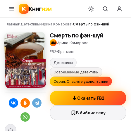
Книг
изм
Главная
›
Детективы
›
Ирина Комарова
›
Смерть по фэн-шуй
Смерть по фэн-шуй
Ирина Комарова
ИМ
FB2
Фрагмент
Детективы
Современные детективы
Серия: Опасные удовольствия
Скачать FB2
В библиотеку