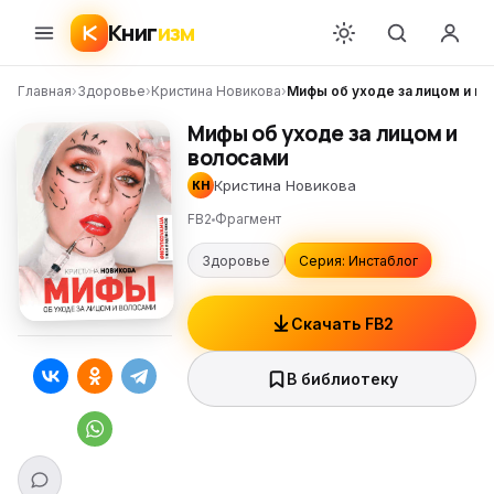
Книг
изм
Главная
›
Здоровье
›
Кристина Новикова
›
Мифы об уходе за лицом и в
Мифы об уходе за лицом и
волосами
Кристина Новикова
КН
FB2
Фрагмент
Здоровье
Серия: Инстаблог
Скачать FB2
В библиотеку