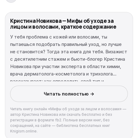
Кристина Новикова — Мифы об уходе за
лицом и волосами, краткое содержание
У тебя проблема с кожей или волосами, ты
пытаешься подобрать правильный уход, но лучше
не становится? Тогда эта книга для тебя. Визажист
с десятилетним стажем и бьюти-блогер Кристина
Новикова при участии эксперта в области химии,
врача дерматолога-косметолога и трихолога
рассказывает: как определить свой тип и
подобрать уход; какие средства использовать при
Читать полностью →
акне; из чего состоит косметика и каких
ингредиентов лучше избегать. Это уникальное
Читать книгу онлайн «Мифы об уходе за лицом и волосами» —
издание, в котором развенчиваются популярные
автор Кристина Новикова или скачать бесплатно и без
бьюти-мифы. Ты найдешь ответы на вопросы:
регистрации в формате fb2. Полные версии книг, без
вредны ли парабены; надо ли выбросить всю
сокращений, на сайте — библиотека бесплатных книг
Knigism.online.
косметику, в которой содержится спирт, и многое