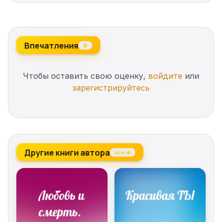
другое. Эта книга сэкономит твое время и деньги,
так как тебе больше не придется покупать кучу
неподходящей косметики.
Впечатления
0
Чтобы оставить свою оценку,
войдите
или
зарегистрируйтесь
Другие книги автора
все →