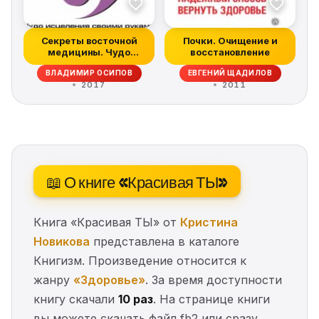
Секреты восточной
Почки. Очищение и
медицины. Чудо
восстановление
исцеления своими...
ВЛАДИМИР ОСИПОВ
ЕВГЕНИЙ ЩАДИЛОВ
2017
2011
📖 О книге «Красивая ТЫ»
Книга «Красивая ТЫ» от
Кристина
Новикова
представлена в каталоге
Книгизм. Произведение относится к
жанру
«Здоровье»
. За время доступности
книгу скачали
10 раз
. На странице книги
вы можете скачать файл fb2 или сразу