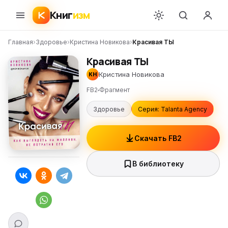
Книг
изм
Главная
›
Здоровье
›
Кристина Новикова
›
Красивая ТЫ
Красивая ТЫ
Кристина Новикова
КН
FB2
Фрагмент
Здоровье
Серия: Talanta Agency
Скачать FB2
В библиотеку