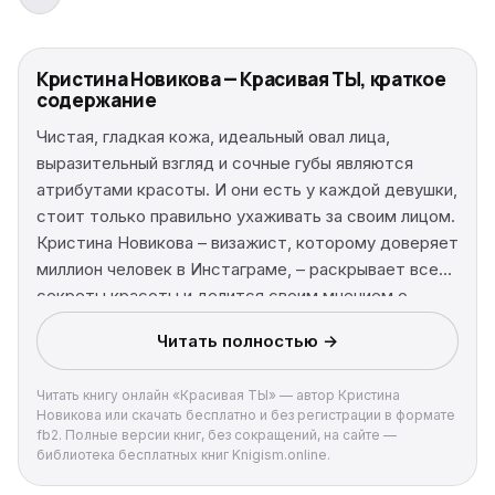
Кристина Новикова — Красивая ТЫ, краткое
содержание
Чистая, гладкая кожа, идеальный овал лица,
выразительный взгляд и сочные губы являются
атрибутами красоты. И они есть у каждой девушки,
стоит только правильно ухаживать за своим лицом.
Кристина Новикова – визажист, которому доверяет
миллион человек в Инстаграме, – раскрывает все
секреты красоты и делится своим мнением о
новинках индустрии косметики, а также
Читать полностью →
расшифровывает, что они собой представляют и
для чего нужны. Автор поможет определить тип
Читать книгу онлайн «Красивая ТЫ» — автор Кристина
кожи, расскажет, как за ней ухаживать, что делать
Новикова или скачать бесплатно и без регистрации в формате
в случае кожного заболевания, как модные
fb2. Полные версии книг, без сокращений, на сайте —
тенденции отражаются на ней и многое другое об
библиотека бесплатных книг Knigism.online.
уходе. Помимо этого, вы узнаете все о макияже: