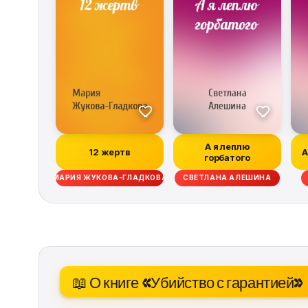
А я леплю
12 жертв
А
горбатого
МАРИЯ ЖУКОВА-ГЛАДКОВА
СВЕТЛАНА АЛЕШИНА
📖 О книге «Убийство с гарантией»