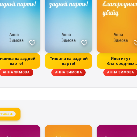
ишина на задней
Тишина на задней
Институт
парте!
парте!
благородных
убийц
 НИКОЛАЙ ЩЕКОТИЛОВ, ЮЛИЯ ЕВГРАФОВА, НАРИНЭ АБГАРЯН, ЛАРИСА ВА
АННА ЗИМОВА
ИГОРЬ РОДИОНОВ, АННА ЗИМОВА, ВИКТОРИЯ МЕДВЕДЕВА, ЕВГЕНИЙ 
АННА ЗИМОВА
АННА ЗИМОВА
ктивы →