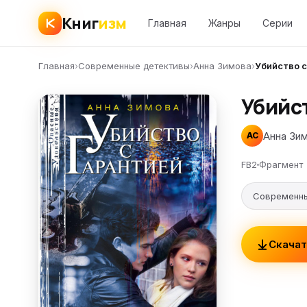
Книг
изм
Главная
Жанры
Серии
Главная
›
Современные детективы
›
Анна Зимова
›
Убийство с
Убийс
Анна Зи
АС
FB2
Фрагмент
Современны
Скачат