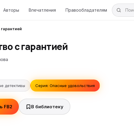
Авторы
Впечатления
Правообладателям
 гарантией
тво с гарантией
мова
е детективы
Серия: Опасные удовольствия
ь FB2
В библиотеку