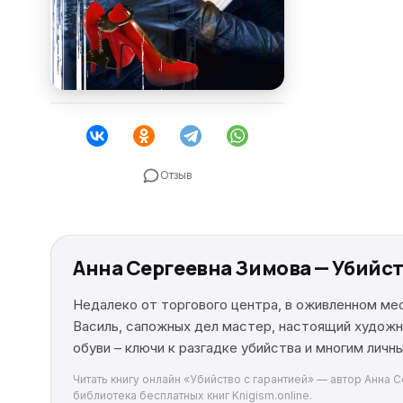
Отзыв
Анна Сергеевна Зимова — Убийст
Недалеко от торгового центра, в оживленном ме
Василь, сапожных дел мастер, настоящий художни
обуви – ключи к разгадке убийства и многим лич
Читать книгу онлайн «Убийство с гарантией» — автор Анна 
библиотека бесплатных книг Knigism.online.