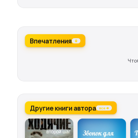
Впечатления
0
Что
Другие книги автора
все →