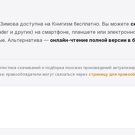
 Зимова доступна на Книгизм бесплатно. Вы можете
с
eader и других) на смартфоне, планшете или электронн
ные. Альтернатива —
онлайн-чтение полной версии в 
статистика скачиваний и подборка похожих произведений актуализи
ве; правообладатели могут связаться через
страницу для правоо