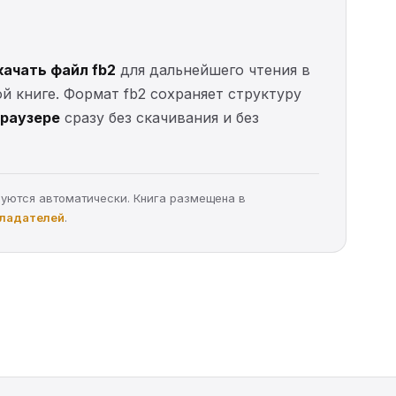
качать файл fb2
для дальнейшего чтения в
ой книге. Формат fb2 сохраняет структуру
браузере
сразу без скачивания и без
руются автоматически. Книга размещена в
бладателей
.