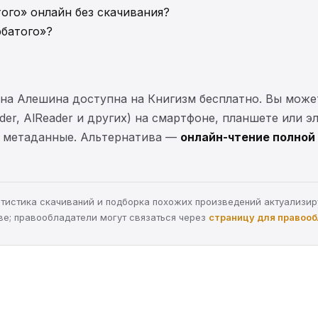
того» онлайн без скачивания?
рбатого»?
ана Алешина доступна на Книгизм бесплатно. Вы мож
ader, AlReader и других) на смартфоне, планшете или 
 и метаданные. Альтернатива —
онлайн-чтение полной 
статистика скачиваний и подборка похожих произведений актуализи
ве; правообладатели могут связаться через
страницу для правоо