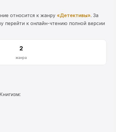
ение относится к жанру
«Детективы»
. За
азу перейти к онлайн-чтению полной версии
2
жанра
Книгизм: