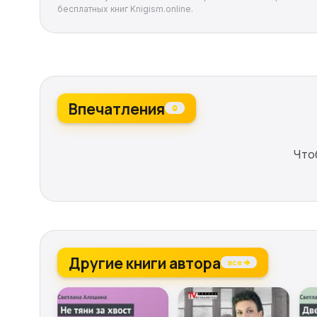
бесплатных книг Knigism.online.
Впечатления
0
Что
Другие книги автора
все →