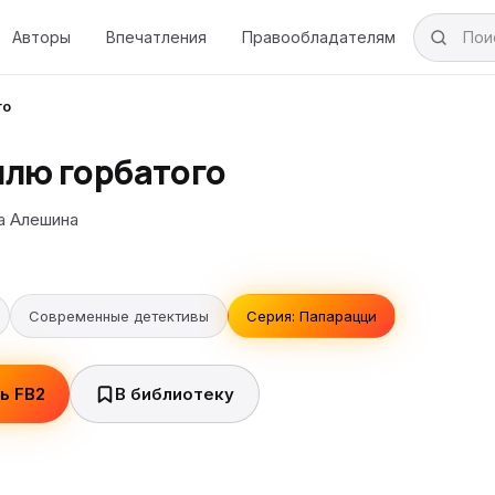
Авторы
Впечатления
Правообладателям
го
плю горбатого
а Алешина
Современные детективы
Серия: Папарацци
ь FB2
В библиотеку