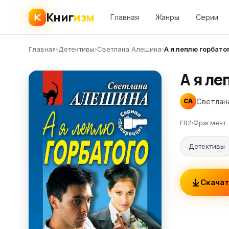
Книг
изм
Главная
Жанры
Серии
Главная
›
Детективы
›
Светлана Алешина
›
А я леплю горбато
А я ле
Светлан
СА
FB2
Фрагмент
Детективы
Скачат