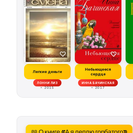
Небьющееся
Легкие деньги
сердце
ЛОННИ ЛИЗ
ИННА БАЧИНСКАЯ
2015
2017
📖 О книге «А я леплю горбатого»