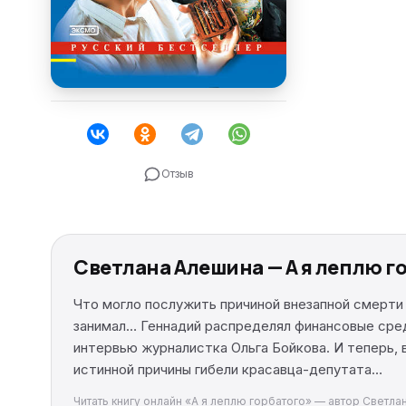
Отзыв
Светлана Алешина — А я леплю г
Что могло послужить причиной внезапной смерти
занимал… Геннадий распределял финансовые сред
интервью журналистка Ольга Бойкова. И теперь,
истинной причины гибели красавца-депутата…
Читать книгу онлайн «А я леплю горбатого» — автор Светла