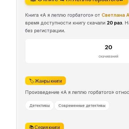
Книга «А я леплю горбатого» от
Светлана 
время доступности книгу скачали
20 раз
. 
без регистрации.
20
скачиваний
🏷️ Жанры книги
Произведение «А я леплю горбатого» отно
Детективы
Современные детективы
📚 Серия книги