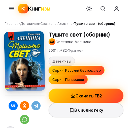
Книг
изм
Главная
›
Детективы
›
Светлана Алешина
›
Тушите свет (сборник)
Тушите свет (сборник)
Светлана Алешина
СА
2001 г.
FB2
Фрагмент
Детективы
Серия: Русский бестселлер
Серия: Папарацци
Скачать FB2
В библиотеку