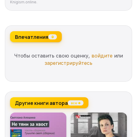
Knigism.online.
статейку. Если, конечно, удастся выйти живыми из
этой истории…
Впечатления
0
Чтобы оставить свою оценку,
войдите
или
зарегистрируйтесь
Другие книги автора
все →