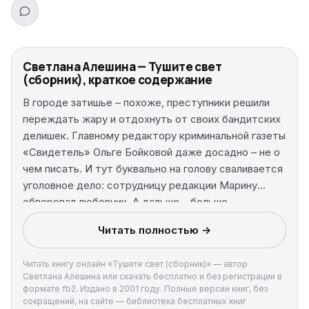
Светлана Алешина — Тушите свет
(сборник), краткое содержание
В городе затишье – похоже, преступники решили
переждать жару и отдохнуть от своих бандитских
делишек. Главному редактору криминальной газеты
«Свидетель» Ольге Бойковой даже досадно – не о
чем писать. И тут буквально на голову сваливается
уголовное дело: сотрудницу редакции Марину
обворовал любовник. А дальше – больше…
Скрывшийся красавец Луньков, оказывается,
Читать полностью →
замешан еще в чем-то, иначе зачем бы его стали
разыскивать бандиты, угрожая Марине по
Читать книгу онлайн «Тушите свет (сборник)» — автор
телефону. Ольге не привыкать менять амплуа
Светлана Алешина или скачать бесплатно и без регистрации в
газетчика на роль сыщика, ведь на таком
формате fb2. Издано в 2001 году. Полные версии книг, без
материале можно написать замечательную
сокращений, на сайте — библиотека бесплатных книг