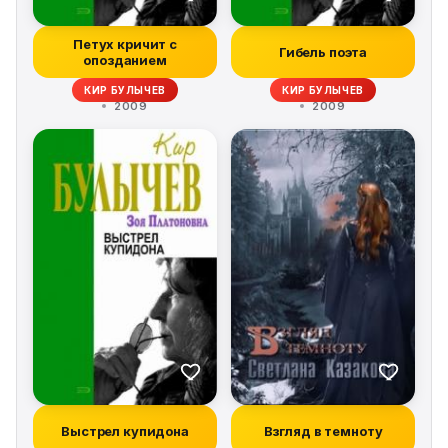
Петух кричит с
Гибель поэта
опозданием
КИР БУЛЫЧЕВ
КИР БУЛЫЧЕВ
2009
2009
Выстрел купидона
Взгляд в темноту