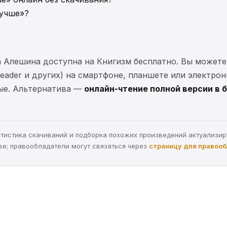
лучше»?
а Алешина доступна на Книгизм бесплатно. Вы может
lReader и других) на смартфоне, планшете или электро
ные. Альтернатива —
онлайн-чтение полной версии в 
статистика скачиваний и подборка похожих произведений актуализи
ве; правообладатели могут связаться через
страницу для правоо