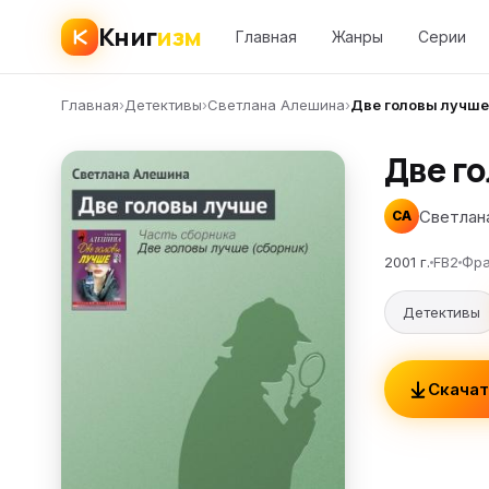
Книг
изм
Главная
Жанры
Серии
Главная
›
Детективы
›
Светлана Алешина
›
Две головы лучше
Две г
Светлан
СА
2001 г.
FB2
Фра
Детективы
Скачат