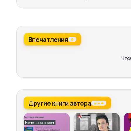
Впечатления
0
Что
Другие книги автора
все →