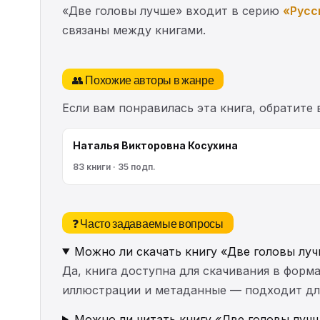
«Две головы лучше» входит в серию
«Русс
связаны между книгами.
👥 Похожие авторы в жанре
Если вам понравилась эта книга, обратите
Наталья Викторовна Косухина
83 книги · 35 подп.
❓ Часто задаваемые вопросы
Можно ли скачать книгу «Две головы лу
Да, книга доступна для скачивания в форма
иллюстрации и метаданные — подходит для 
Можно ли читать книгу «Две головы лучш