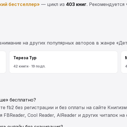
кий бестселлер»
— цикл из
403 книг
. Рекомендуется 
 внимание на других популярных авторов в жанре «Де
Тереза Тур
42 книги · 19 подп.
4
чше» бесплатно?
те fb2 без регистрации и без оплаты на сайте Книгизм
FBReader, Cool Reader, AlReader и других читалок на
е» онлайн без скачивания?