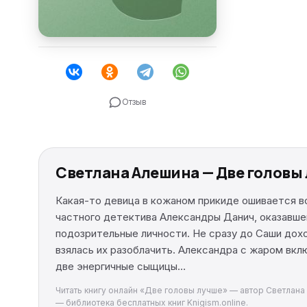
Отзыв
Светлана Алешина — Две головы
Какая-то девица в кожаном прикиде ошивается во
частного детектива Александры Данич, оказавшей
подозрительные личности. Не сразу до Саши дохо
взялась их разоблачить. Александра с жаром вклю
две энергичные сыщицы…
Читать книгу онлайн «Две головы лучше» — автор Светлана А
— библиотека бесплатных книг Knigism.online.