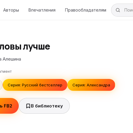
Авторы
Впечатления
Правообладателям
оловы лучше
а Алешина
гмент
Серия: Русский бестселлер
Серия: Александра
ь FB2
В библиотеку