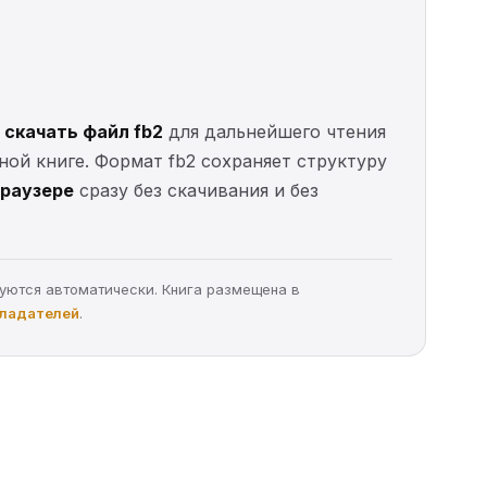
е
скачать файл fb2
для дальнейшего чтения
нной книге. Формат fb2 сохраняет структуру
браузере
сразу без скачивания и без
руются автоматически. Книга размещена в
бладателей
.