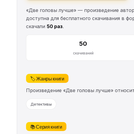
«Две головы лучше» — произведение авто
доступна для бесплатного скачивания в фор
скачали
50 раз
.
50
скачиваний
🏷️ Жанры книги
Произведение «Две головы лучше» относи
Детективы
📚 Серия книги