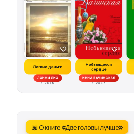
Небьющееся
Легкие деньги
сердце
ЛОННИ ЛИЗ
ИННА БАЧИНСКАЯ
2015
2017
📖 О книге «Две головы лучше»