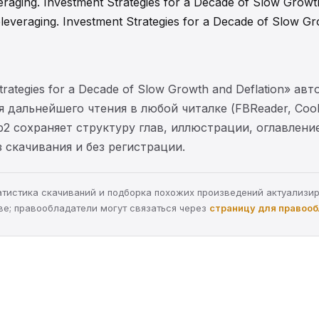
aging. Investment Strategies for a Decade of Slow Grow
eraging. Investment Strategies for a Decade of Slow Gr
trategies for a Decade of Slow Growth and Deflation» авт
 дальнейшего чтения в любой читалке (FBReader, Cool 
b2 сохраняет структуру глав, иллюстрации, оглавлен
 скачивания и без регистрации.
статистика скачиваний и подборка похожих произведений актуализи
ве; правообладатели могут связаться через
страницу для правоо