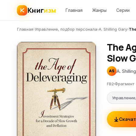
Книг
изм
Главная
Жанры
Серии
Главная
›
Управление, подбор персонала
›
A. Shilling Gary
›
The
The Ag
Slow G
A. Shillin
AS
FB2
Фрагмент
Управление
Скачат