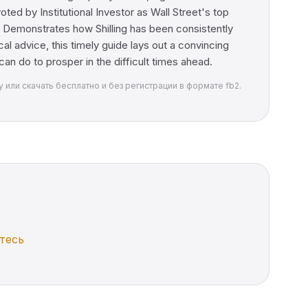
d by Institutional Investor as Wall Street's top
y Demonstrates how Shilling has been consistently
al advice, this timely guide lays out a convincing
an do to prosper in the difficult times ahead.
ary или скачать бесплатно и без регистрации в формате fb2.
тесь