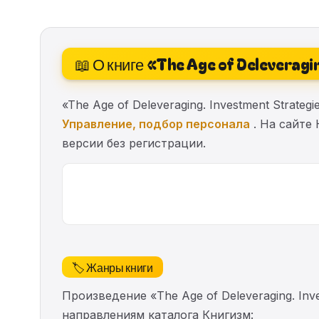
📖 О книге «The Age of Deleverag
«The Age of Deleveraging. Investment Strate
Управление, подбор персонала
. На сайте 
версии без регистрации.
🏷️ Жанры книги
Произведение «The Age of Deleveraging. Inv
направлениям каталога Книгизм: