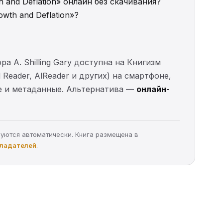
th and Deflation» онлайн без скачивания?
owth and Deflation»?
ора A. Shilling Gary доступна на Книгизм
Reader, AlReader и других) на смартфоне,
ие и метаданные. Альтернатива —
онлайн-
руются автоматически. Книга размещена в
бладателей
.