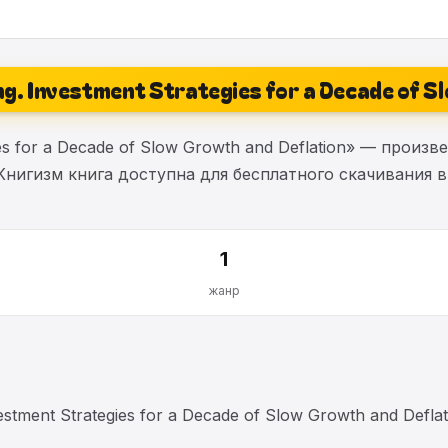
ing. Investment Strategies for a Decade of 
gies for a Decade of Slow Growth and Deflation» — прои
Книгизм книга доступна для бесплатного скачивания в
1
жанр
estment Strategies for a Decade of Slow Growth and De