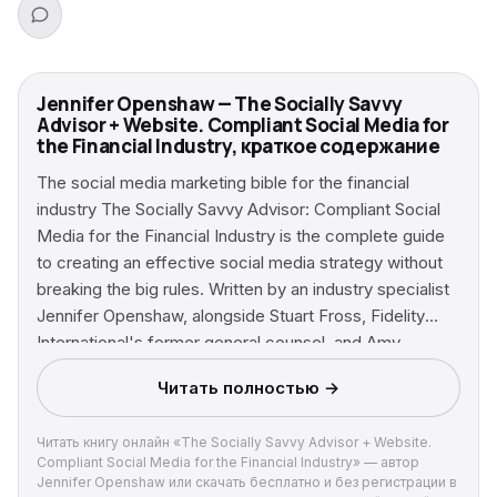
Jennifer Openshaw — The Socially Savvy
Advisor + Website. Compliant Social Media for
the Financial Industry, краткое содержание
The social media marketing bible for the financial
industry The Socially Savvy Advisor: Compliant Social
Media for the Financial Industry is the complete guide
to creating an effective social media strategy without
breaking the big rules. Written by an industry specialist
Jennifer Openshaw, alongside Stuart Fross, Fidelity
International's former general counsel, and Amy
McIlwain, president of Financial Social Media, this book
Читать полностью →
merges marketing basics with FINRA and SEC
guidelines to help readers create an effective social
Читать книгу онлайн «The Socially Savvy Advisor + Website.
media campaign specifically for the finance and
Compliant Social Media for the Financial Industry» — автор
investing world. Contributions from industry leaders at
Jennifer Openshaw или скачать бесплатно и без регистрации в