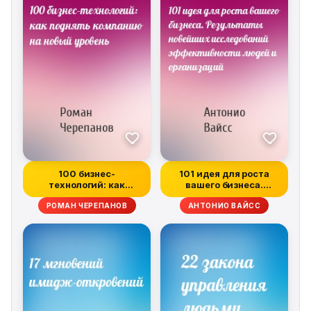
and compliance With the right plan and the proper
technique, social media marketing can dramatically
improve client outreach and retention. The Socially
Savvy Advisor provides the expert insight, tools, and
guidance that shape a robust, effective strategy.
100 бизнес-
101 идея для роста
технологий: как
вашего бизнеса.
поднять компанию на
Результаты нове...
РОМАН ЧЕРЕПАНОВ
АНТОНИО ВАЙСС
нов...