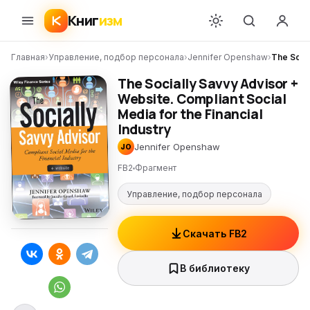
Книг
изм
Главная
›
Управление, подбор персонала
›
Jennifer Openshaw
›
The Socia
The Socially Savvy Advisor +
Website. Compliant Social
Media for the Financial
Industry
Jennifer Openshaw
JO
FB2
Фрагмент
Управление, подбор персонала
Скачать FB2
В библиотеку