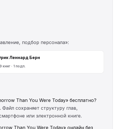
авление, подбор персонала»:
Эрик Леннард Берн
9 книг · 1 подп.
Tomorrow Than You Were Today» бесплатно?
. Файл сохраняет структуру глав,
 смартфоне или электронной книге.
omorrow Than You Were Today» онлайн без