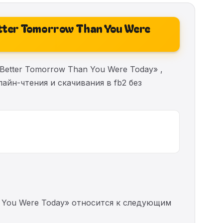
Better Tomorrow Than You Were
g Better Tomorrow Than You Were Today» ,
айн-чтения и скачивания в fb2 без
han You Were Today» относится к следующим