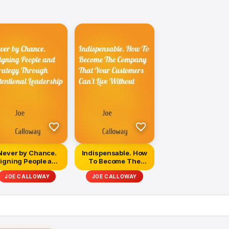
Never by Chance.
Indispensable. How
ligning People and
To Become The
Strategy Thro...
Company That
JOE CALLOWAY
JOE CALLOWAY
Your...