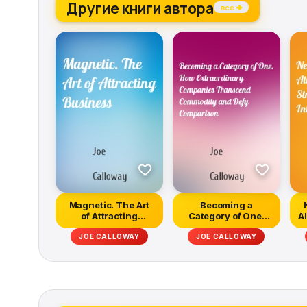
Другие книги автора
все →
Magnetic. The Art
Becoming a
of Attracting
Category of One.
A
Business
How Extraordinary
JOE CALLOWAY
JOE CALLOWAY
Comp...