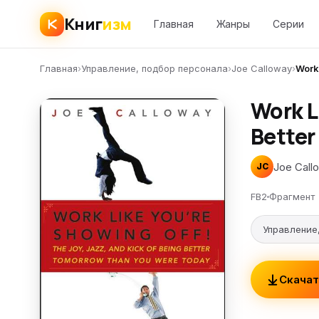
Книг
изм
Главная
Жанры
Серии
Главная
›
Управление, подбор персонала
›
Joe Calloway
›
Work
Work L
Better
Joe Call
JC
FB2
Фрагмент
Управление
Скачат