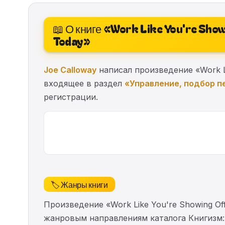
📖 О книге «Work Like You're Sho
Today»
Joe Calloway
написал произведение «Work Lik
входящее в раздел
«Управление, подбор п
регистрации.
🏷️ Жанры книги
Произведение «Work Like You're Showing Off
жанровым направлениям каталога Книгизм: