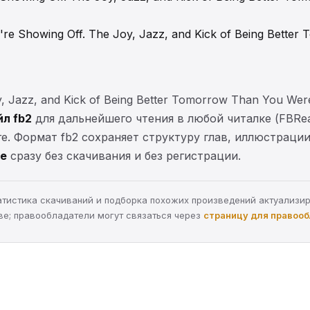
e Showing Off. The Joy, Jazz, and Kick of Being Bette
y, Jazz, and Kick of Being Better Tomorrow Than You W
йл fb2
для дальнейшего чтения в любой читалке (FBRead
е. Формат fb2 сохраняет структуру глав, иллюстраци
ре
сразу без скачивания и без регистрации.
статистика скачиваний и подборка похожих произведений актуализи
ве; правообладатели могут связаться через
страницу для правоо