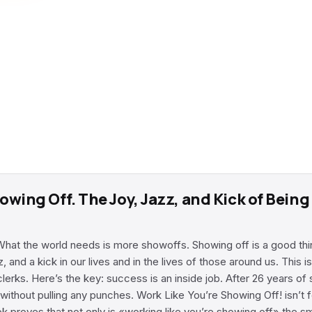
howing Off. The Joy, Jazz, and Kick of Bei
e What the world needs is more showoffs. Showing off is a good thi
azz, and a kick in our lives and in the lives of those around us. Th
erks. Here’s the key: success is an inside job. After 26 years of
thout pulling any punches. Work Like You’re Showing Off! isn’t for 
ok proves that not only is «working like you’re showing off» the sm