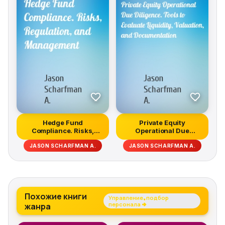
Hedge Fund
Private Equity
Compliance. Risks,
Operational Due
Regulation, and Mana...
Diligence. Tools to...
JASON SCHARFMAN A.
JASON SCHARFMAN A.
Похожие книги
Управление, подбор
жанра
персонала →