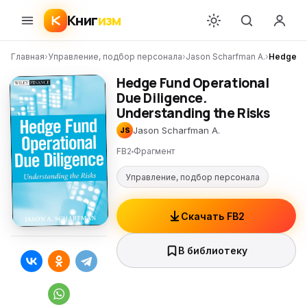
Книг
изм
Главная
›
Управление, подбор персонала
›
Jason Scharfman A.
›
Hedge Fu
Hedge Fund Operational
Due Diligence.
Understanding the Risks
Jason Scharfman A.
JS
FB2
Фрагмент
Управление, подбор персонала
Скачать FB2
В библиотеку