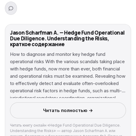
Jason Scharfman A. — Hedge Fund Operational
Due Diligence. Understanding the Risks,
краткое содержание
How to diagnose and monitor key hedge fund
operational risks With the various scandals taking place
with hedge funds, now more than ever, both financial
and operational risks must be examined. Revealing how
to effectively detect and evaluate often-overlooked
operational risk factors in hedge funds, such as multi-
jurisdictional regulatory coordination, organizational
nesting, and vaporware, Hedge Fund Operational Due
Читать полностью →
Diligence includes real-world examples drawn from the
author's experiences dealing with the operational risks
Читать книгу онлайн «Hedge Fund Operational Due Diligence.
of a global platform of over 80 hedge funds, funds of
Understanding the Risks» — автор Jason Scharfman A. или
hedge funds, private equity, and real estate managers.