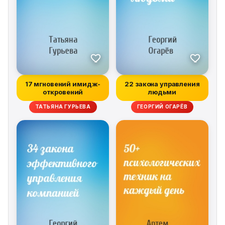
Littlefield Professor of Accounting Emeritus Stanford
University and author of many standard texts including
Cost Accounting: A Managerial Emphasis, Introduction
to Management Accounting, and Financial Accounting
«In the area of Forecasting, it is the best book in the
market.» —Fritz Roemer. Leader of Enterprise
Performance Executive Advisory Program, the Hackett
17 мгновений имидж-
22 закона управления
откровений
людьми
Group
ТАТЬЯНА ГУРЬЕВА
ГЕОРГИЙ ОГАРЁВ