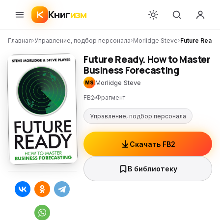
Книг
изм
Главная
›
Управление, подбор персонала
›
Morlidge Steve
›
Future Ready
Future Ready. How to Master
Business Forecasting
Morlidge Steve
MS
FB2
Фрагмент
Управление, подбор персонала
Скачать FB2
В библиотеку