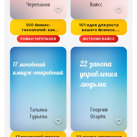
100 бизнес-
101 идея для роста
технологий: как
вашего бизнеса.
поднять компанию на
Результаты нове...
РОМАН ЧЕРЕПАНОВ
АНТОНИО ВАЙСС
нов...
17 мгновений имидж-
22 закона управления