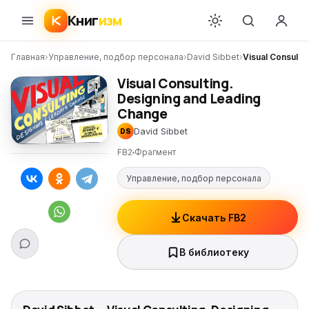
Книг
изм
Главная
›
Управление, подбор персонала
›
David Sibbet
›
Visual Consulti
Visual Consulting.
Designing and Leading
Change
David Sibbet
DS
FB2
Фрагмент
Управление, подбор персонала
Скачать FB2
В библиотеку