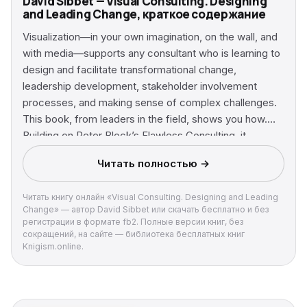
David Sibbet — Visual Consulting. Designing
and Leading Change, краткое содержание
Visualization—in your own imagination, on the wall, and
with media—supports any consultant who is learning to
design and facilitate transformational change,
leadership development, stakeholder involvement
processes, and making sense of complex challenges.
This book, from leaders in the field, shows you how.
Building on Peter Block’s Flawless Consulting, it
explains how to visually contract and scope work,
Читать полностью →
gather data, provide feedback, plan interventions,
implement, and support on-going sustainability in
Читать книгу онлайн «Visual Consulting. Designing and Leading
organizational and community settings. Unlike Block’s
Change» — автор David Sibbet или скачать бесплатно и без
work, Visual Consulting addresses the challenging
регистрации в формате fb2. Полные версии книг, без
problems of guiding organizational and social change
сокращений, на сайте — библиотека бесплатных книг
Knigism.online.
processes that involve multiple levels and types of
stakeholders, with interests in both local and global
environments. It demonstrates how visualization and
design thinking can be used to get more creative and