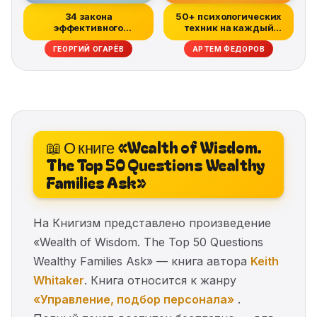
34 закона
50+ психологических
эффективного
техник на каждый
управления компанией
день
ГЕОРГИЙ ОГАРЁВ
АРТЕМ ФЕДОРОВ
📖 О книге «Wealth of Wisdom.
The Top 50 Questions Wealthy
Families Ask»
На Книгизм представлено произведение
«Wealth of Wisdom. The Top 50 Questions
Wealthy Families Ask» — книга автора
Keith
Whitaker
. Книга относится к жанру
«Управление, подбор персонала»
.