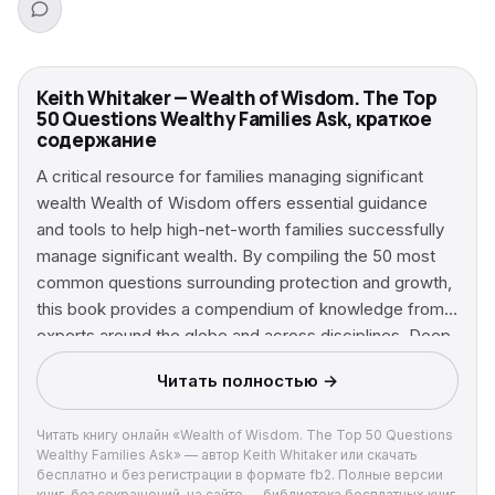
Keith Whitaker — Wealth of Wisdom. The Top
50 Questions Wealthy Families Ask, краткое
содержание
A critical resource for families managing significant
wealth Wealth of Wisdom offers essential guidance
and tools to help high-net-worth families successfully
manage significant wealth. By compiling the 50 most
common questions surrounding protection and growth,
this book provides a compendium of knowledge from
experts around the globe and across disciplines. Deep
insight and thoughtful answers put an end to
Читать полностью →
uncertainty, and help lay to rest the issues you have
been wrestling with for years; by divulging central
Читать книгу онлайн «Wealth of Wisdom. The Top 50 Questions
lessons and explaining practical actions you can take
Wealthy Families Ask» — автор Keith Whitaker или скачать
today, this book gives you the critical information you
бесплатно и без регистрации в формате fb2. Полные версии
need to make more informed decisions about your
книг, без сокращений, на сайте — библиотека бесплатных книг