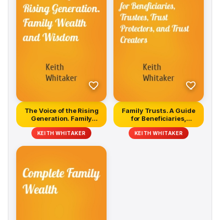
dangerous. Drawn from interactions with hundreds
ofwealthy individuals and families, Wealth of Wisdom
provides a definitive resource of practical solutions
from the world's best financial minds.
The Voice of the Rising
Family Trusts. A Guide
Generation. Family
for Beneficiaries,
Wealth...
Trustees...
KEITH WHITAKER
KEITH WHITAKER