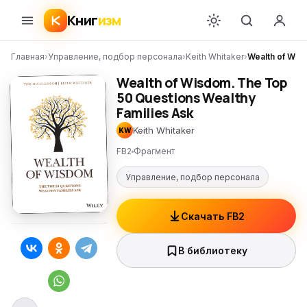
Книг
изм
Главная
›
Управление, подбор персонала
›
Keith Whitaker
›
Wealth of Wis
Wealth of Wisdom. The Top
50 Questions Wealthy
Families Ask
Keith Whitaker
KW
FB2
Фрагмент
Управление, подбор персонала
Скачать FB2
В библиотеку